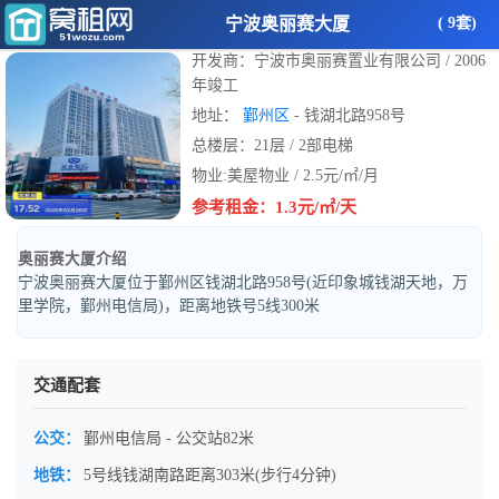
宁波奥丽赛大厦
( 9套)
开发商：宁波市奥丽赛置业有限公司 / 2006
年竣工
地址：
鄞州区
- 钱湖北路958号
总楼层：21层 / 2部电梯
物业:美屋物业 / 2.5元/㎡/月
参考租金：1.3元/㎡/天
奥丽赛大厦介绍
宁波奥丽赛大厦位于鄞州区钱湖北路958号(近印象城钱湖天地，万
里学院，鄞州电信局)，距离地铁号5线300米
交通配套
公交：
鄞州电信局 - 公交站82米
地铁：
5号线钱湖南路距离303米(步行4分钟)