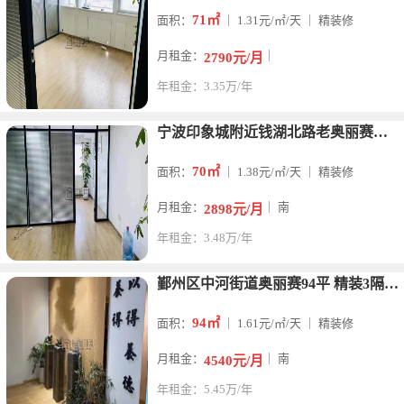
71㎡
面积：
｜ 1.31元/㎡/天 ｜ 精装修
月租金：
｜
2790元/月
年租金：3.35万/年
宁波印象城附近钱湖北路老奥丽赛大厦小面积出租带小仓库一间
70㎡
面积：
｜ 1.38元/㎡/天 ｜ 精装修
月租金：
｜ 南
2898元/月
年租金：3.48万/年
鄞州区中河街道奥丽赛94平 精装3隔间 朝南 户型方正
94㎡
面积：
｜ 1.61元/㎡/天 ｜ 精装修
月租金：
｜ 南
4540元/月
年租金：5.45万/年