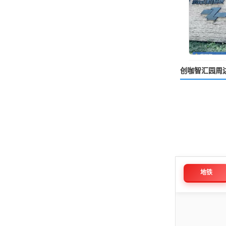
创咖智汇园周
地铁