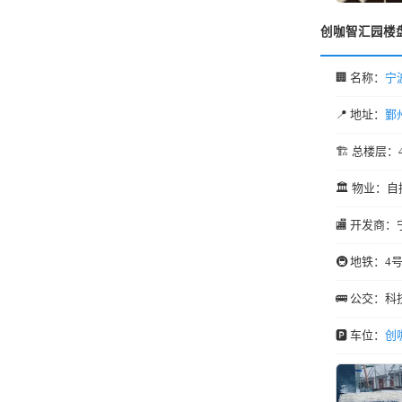
创咖智汇园楼
🏢 名称：
宁
📍 地址：
鄞
🏗️ 总楼层：
🏛️ 物业：自
🏬 开发商：
🚇 地铁：4
🚌 公交：科
🅿️ 车位：
创