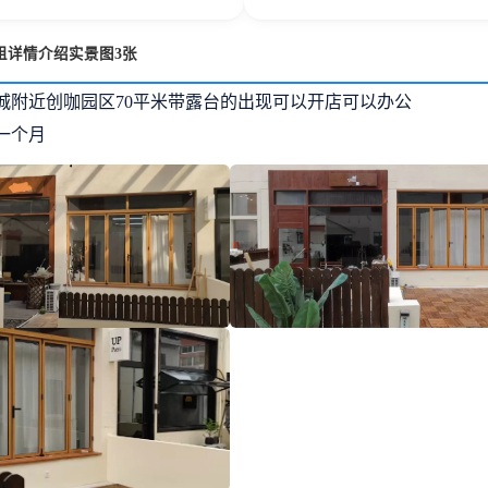
租详情介绍实景图3张
城附近创咖园区70平米带露台的出现可以开店可以办公
元一个月