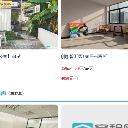
公室】44㎡
创咖智汇园​150平带隔断
150
m² |
0.9
元/m²天
4050元
/月
出租
（3037套）