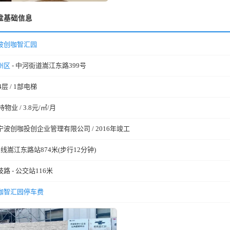
盘基础信息
波创咖智汇园
州区
- 中河街道嵩江东路399号
4层 / 1部电梯
持物业 / 3.8元/㎡/月
宁波创咖投创企业管理有限公司 / 2016年竣工
号线嵩江东路站874米(步行12分钟)
技路 - 公交站116米
咖智汇园停车费