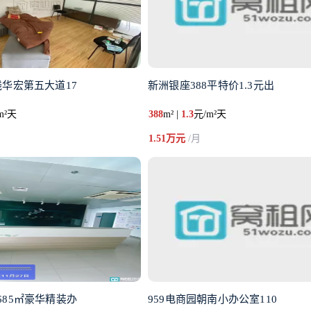
线华宏第五大道17
新洲银座388平特价1.3元出
m²天
388
m² |
1.3
元/m²天
1.51万元
/月
685㎡豪华精装办
959电商园朝南小办公室110