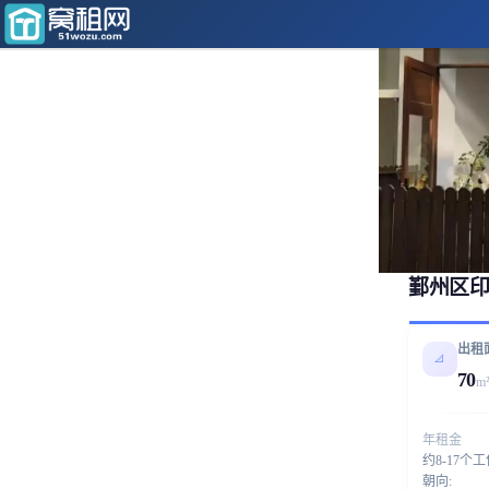
鄞州区印
出租
📐
70
m
年租金
约8-17个
朝向: