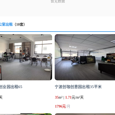
公室出租
（10套）
创业园出租65
宁波创咖创意园出租35平米
²天
35
m² |
1.71
元/m²天
1796元
/月