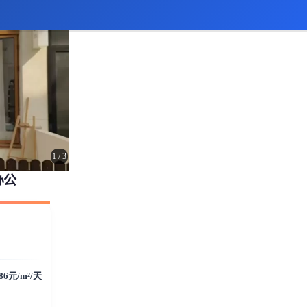
1
/
3
办公
.86元/m²/天