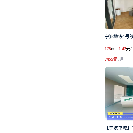
宁波地铁1号
175
m² |
1.42
元/
7455元
/月
【宁波书城】