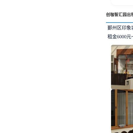
创咖智汇园出
鄞州区印象
租金6000