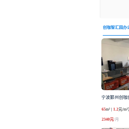
创咖智汇园办
宁波鄞州创咖
65
m² |
1.2
元/m
2340元
/月