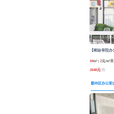
【稀缺带院办
44
m² |
2
元/m²天
2640元
/月
鄞州区办公室