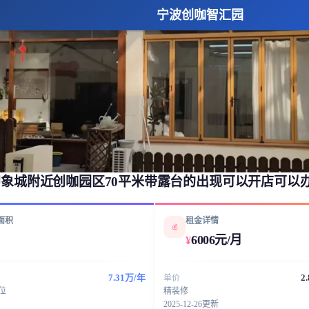
宁波创咖智汇园
象城附近创咖园区70平米带露台的出现可以开店可以
面积
租金详情
💰
6006元/月
¥
²
7.31万/年
2
单价
工位
精装修
2025-12-26更新