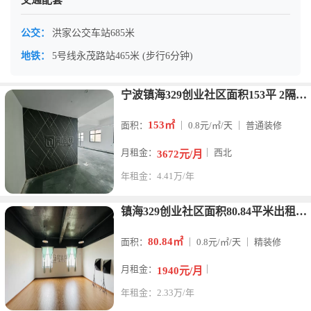
交通配套
公交：
洪家公交车站685米
地铁：
5号线永茂路站465米 (步行6分钟)
宁波镇海329创业社区面积153平 2隔间 西北 租金8毛
153㎡
面积：
｜ 0.8元/㎡/天 ｜ 普通装修
月租金：
｜ 西北
3672元/月
年租金：4.41万/年
镇海329创业社区面积80.84平米出租 单价0.8元/平/
80.84㎡
面积：
｜ 0.8元/㎡/天 ｜ 精装修
月租金：
｜
1940元/月
年租金：2.33万/年