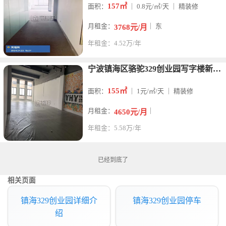
157㎡
面积：
｜ 0.8元/㎡/天 ｜ 精装修
月租金：
｜ 东
3768元/月
年租金：4.52万/年
宁波镇海区骆驼329创业园写字楼新出155平办公室出租适合仓
155㎡
面积：
｜ 1元/㎡/天 ｜ 精装修
月租金：
｜
4650元/月
年租金：5.58万/年
已经到底了
相关页面
镇海329创业园详细介
镇海329创业园停车
绍