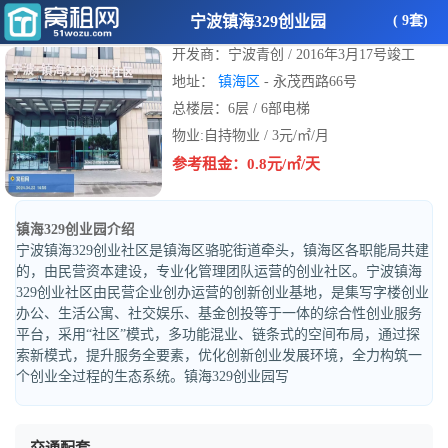
宁波镇海329创业园
( 9套)
开发商：宁波青创 / 2016年3月17号竣工
地址：
镇海区
- 永茂西路66号
总楼层：6层 / 6部电梯
物业:自持物业 / 3元/㎡/月
参考租金：0.8元/㎡/天
镇海329创业园介绍
宁波镇海329创业社区是镇海区骆驼街道牵头，镇海区各职能局共建
的，由民营资本建设，专业化管理团队运营的创业社区。宁波镇海
329创业社区由民营企业创办运营的创新创业基地，是集写字楼创业
办公、生活公寓、社交娱乐、基金创投等于一体的综合性创业服务
平台，采用“社区”模式，多功能混业、链条式的空间布局，通过探
索新模式，提升服务全要素，优化创新创业发展环境，全力构筑一
个创业全过程的生态系统。镇海329创业园写