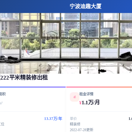
宁波迪趣大厦
222平米精装修出租
面积
租金详情
💰
1.1万/月
¥
m²
13.37万/年
1
单价
工位
精装修
2022-07-28更新