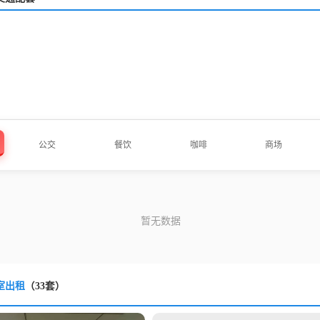
公交
餐饮
咖啡
商场
室出租
（33套）