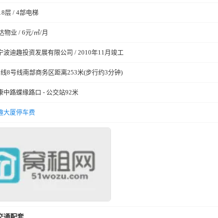
18层 / 4部电梯
达物业 / 6元/㎡/月
宁波迪趣投资发展有限公司 / 2010年11月竣工
号线8号线南部商务区距离253米(步行约3分钟)
康中路蝶缘路口 - 公交站92米
趣大厦停车费
交通配套