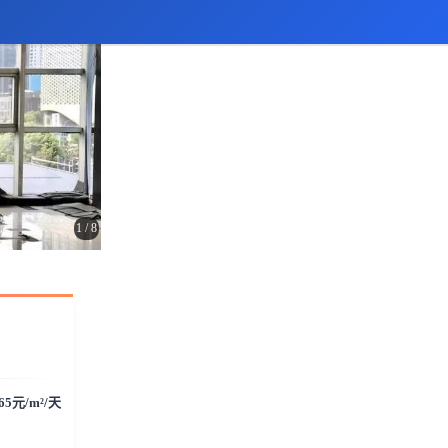
1
/
8
.65元/m²/天