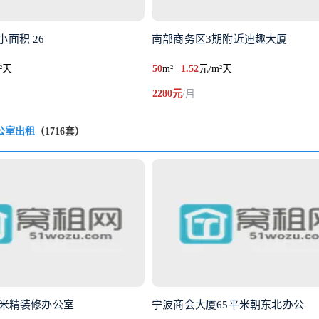
小面积 26
南部商务区3期附近迪趣大厦
²天
50
m² |
1.52
元/m²天
2280元
/月
公室出租
（1716套）
平米精装修办公室
宁波商会大厦65平米朝东北办公