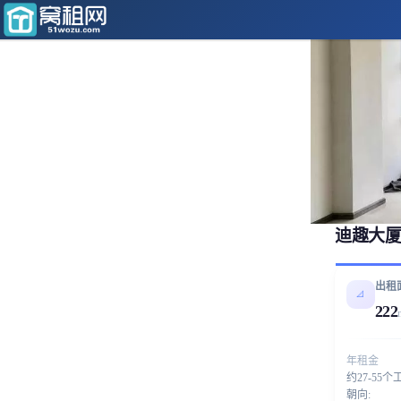
迪趣大厦
出租
📐
222
年租金
约27-55个
朝向: