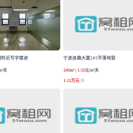
期附近写字楼迪
宁波迪趣大厦245平落地窗
m²天
245
m² |
1.52
元/m²天
1.12万元
/月