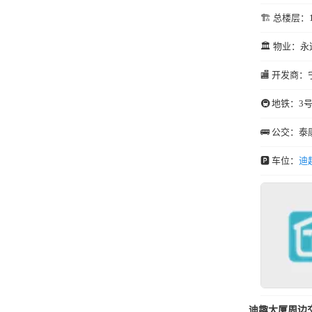
🏗️ 总楼层：
🏛️ 物业：永
🏬 开发商：
🚇 地铁：3
🚌 公交：泰
🅿️ 车位：
迪
迪趣大厦周边