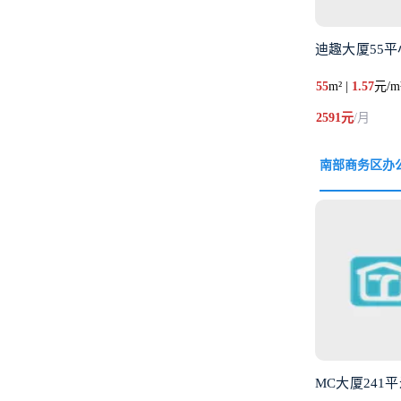
迪趣大厦55平
55
m² |
1.57
元/m
2591元
/月
南部商务区办
MC大厦241