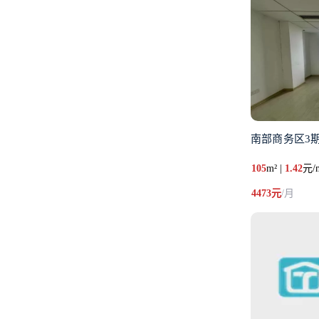
南部商务区3
105
m² |
1.42
元/
4473元
/月