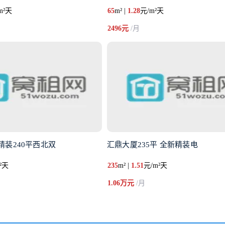
m²天
65
m² |
1.28
元/m²天
2496元
/月
精装240平西北双
汇鼎大厦235平 全新精装​电
²天
235
m² |
1.51
元/m²天
1.06万元
/月