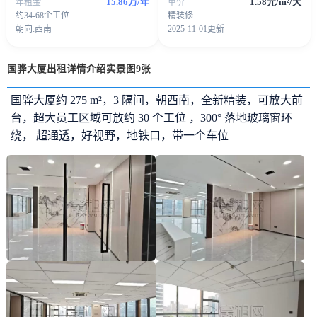
15.86万/年
1.58元/m²/天
年租金
单价
约34-68个工位
精装修
朝向:西南
2025-11-01更新
国骅大厦出租详情介绍实景图9张
国骅大厦约 275 m²，3 隔间，朝西南，全新精装，可放大前
台，超大员工区域可放约 30 个工位 ，300° 落地玻璃窗环
绕， 超通透，好视野，地铁口，带一个车位