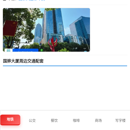
国骅大厦周边交通配套
地铁
公交
餐饮
咖啡
商场
写字楼