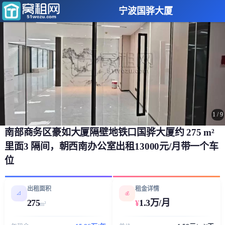
宁波国骅大厦
1
/
9
南部商务区豪如大厦隔壁地铁口国骅大厦约 275 m²
里面3 隔间，朝西南办公室出租13000元/月带一个车
位
出租面积
租金详情
📐
💰
275
1.3万/月
¥
m²