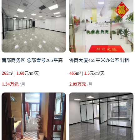
南部商务区 总部壹号265平高
侨商大厦465平米办公室出租
265
m² |
1.68
元/m²天
465
m² |
1.5
元/m²天
1.34万元
/月
2.09万元
/月