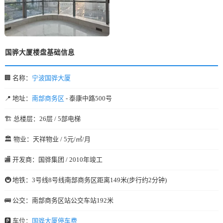
国骅大厦楼盘基础信息
🏢 名称：
宁波国骅大厦
📍 地址：
南部商务区
- 泰康中路500号
🏗️ 总楼层：26层 / 5部电梯
🏛️ 物业：天祥物业 / 5元/㎡/月
🏬 开发商：国骅集团 / 2010年竣工
🚇 地铁：3号线8号线南部商务区距离149米(步行约2分钟)
🚌 公交：南部商务区站公交车站192米
🅿️ 车位：
国骅大厦停车费