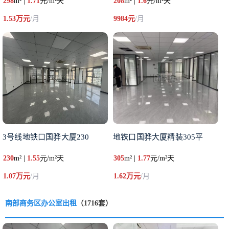
298
m² |
1.71
元/m²天
208
m² |
1.6
元/m²天
1.53万元
/月
9984元
/月
3号线地铁口国骅大厦230
地铁口国骅大厦精装305平
230
m² |
1.55
元/m²天
305
m² |
1.77
元/m²天
1.07万元
/月
1.62万元
/月
南部商务区办公室出租
（1716套）