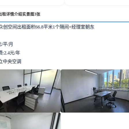
出租详情介绍实景图3张
ork众创空间出租面积66.8平米1个隔间+经理室朝东
元/平/月
:2.4元/年
时独立中央空调