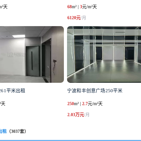
m²天
68
m² |
3
元/m²天
6120元
/月
61平米出租
宁波和丰创意广场250平米
²天
250
m² |
2.7
元/m²天
2.03万元
/月
出租
（3037套）