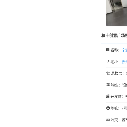
和丰创意广场
🏢 名称：
宁
📍 地址：
鄞
🏗️ 总楼层：
🏛️ 物业：银
🏬 开发商：
🚇 地铁：7
🚌 公交：城