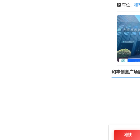
🅿️ 车位：
和
和丰创意广场
地铁