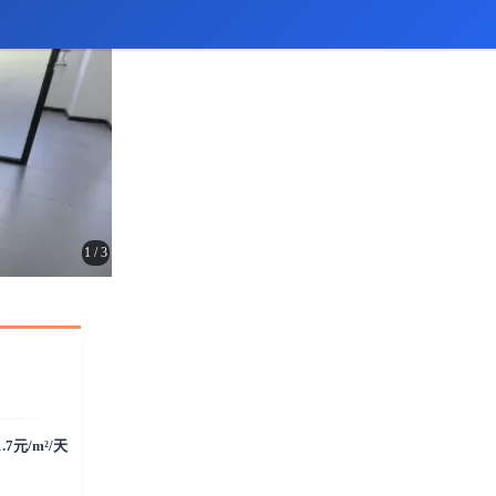
1
/
3
1.7元/m²/天