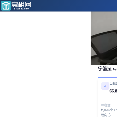
宁波hi
出租
📐
66.
年租金
约8-16个
朝向:东