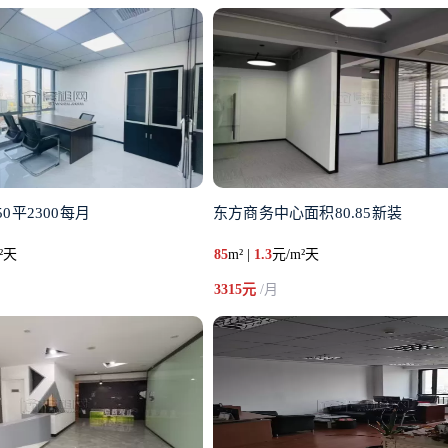
0平2300每月
东方商务中心面积80.85新装
²天
85
m² |
1.3
元/m²天
3315元
/月