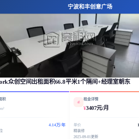
宁波和丰创意广场
 work众创空间出租面积66.8平米1个隔间+经理室朝东
面积
租金详情
💰
8
3407元/月
¥
m²
4.14万/年
单价
工位
精装修
2025-09-01更新