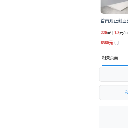
首南观止创业园
220
m² |
1.3
元/m
8580元
/月
相关页面