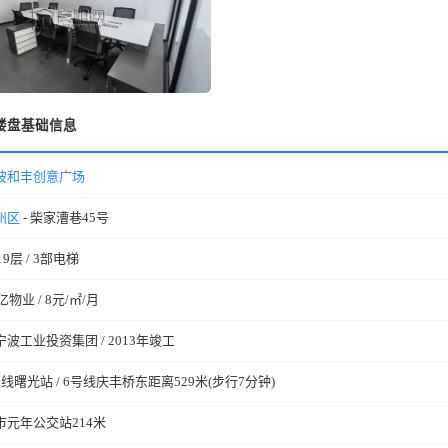
楼盘基础信息
波和丰创意广场
州区
- 柴家漕巷45号
19层 / 3部电梯
亿物业 / 8元/㎡/月
宁波工业投资集团 / 2013年竣工
号线曙光站 / 6号线庆丰桥东距离529米(步行7分钟)
市元年公交站214米