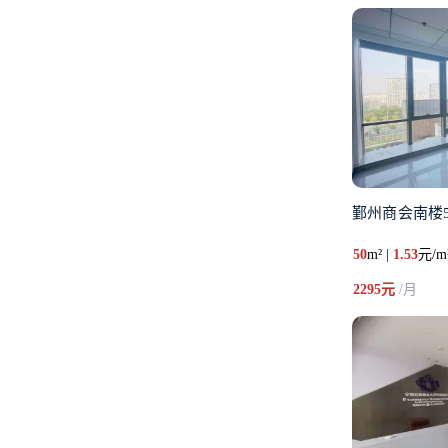
鄞州商会南楼5
50
m² |
1.53
元/m
2295元
/月