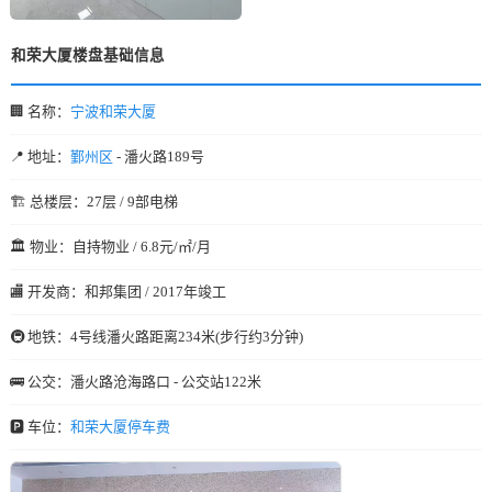
和荣大厦楼盘基础信息
🏢 名称：
宁波和荣大厦
📍 地址：
鄞州区
- 潘火路189号
🏗️ 总楼层：27层 / 9部电梯
🏛️ 物业：自持物业 / 6.8元/㎡/月
🏬 开发商：和邦集团 / 2017年竣工
🚇 地铁：4号线潘火路距离234米(步行约3分钟)
🚌 公交：潘火路沧海路口 - 公交站122米
🅿️ 车位：
和荣大厦停车费