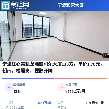
宁波和荣大厦
1
/
3
宁波红心美凯龙隔壁和荣大厦133方，单价1.78元，
朝南，楼层高，视野开阔
出租面积
租金详情
📐
💰
133
7102元/月
¥
m²
8.64万/年
1.78元/m²/天
年租金
单价
约16-33个工位
精装修