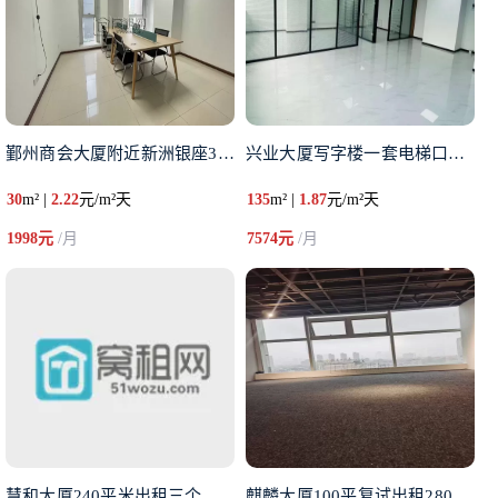
鄞州商会大厦附近新洲银座30平
兴业大厦写字楼一套电梯口出租
30
m² |
2.22
元/m²天
135
m² |
1.87
元/m²天
1998元
/月
7574元
/月
慧和大厦240平米出租三个办公
麒麟大厦100平复试出租280