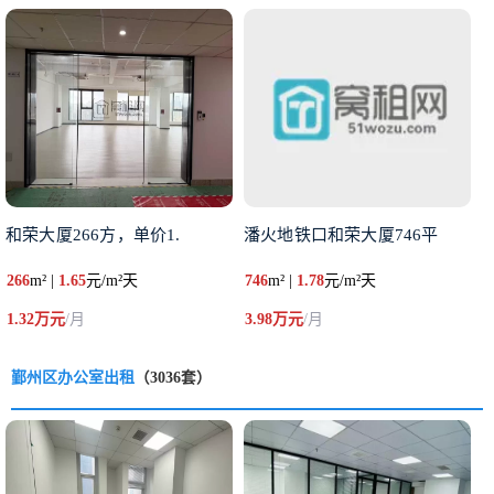
和荣大厦266方，单价1.
潘火地铁口和荣大厦746平
266
m² |
1.65
元/m²天
746
m² |
1.78
元/m²天
1.32万元
/月
3.98万元
/月
鄞州区办公室出租
（3036套）