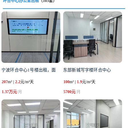
环合中心办公室出租
（103套）
宁波环合中心1号楼出租，面
东部新城写字楼环合中心 ​
207
m² |
2.2
元/m²天
100
m² |
1.9
元/m²天
1.37万元
/月
5700元
/月