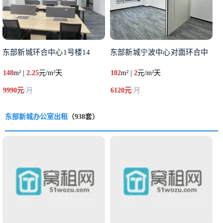
东部新城环合中心1号楼14
东部新城宁波中心对面环合中
148
m² |
2.25
元/m²天
102
m² |
2
元/m²天
9990元
/月
6120元
/月
东部新城办公室出租
（938套）