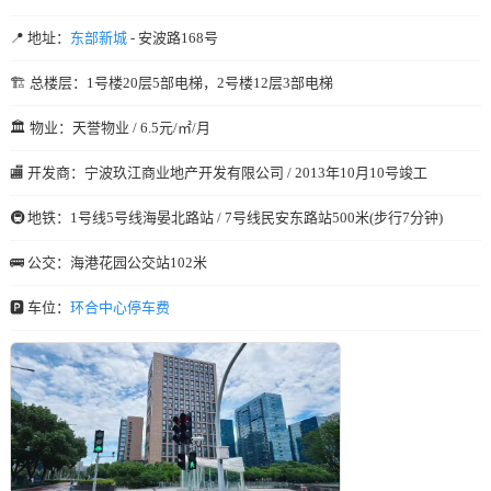
📍 地址：
东部新城
- 安波路168号
🏗️ 总楼层：1号楼20层5部电梯，2号楼12层3部电梯
🏛️ 物业：天誉物业 / 6.5元/㎡/月
🏬 开发商：宁波玖江商业地产开发有限公司 / 2013年10月10号竣工
🚇 地铁：1号线5号线海晏北路站 / 7号线民安东路站500米(步行7分钟)
🚌 公交：海港花园公交站102米
🅿️ 车位：
环合中心停车费