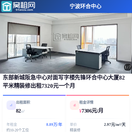
宁波环合中心
1
/
7
东部新城阪急中心对面写字楼先锋环合中心大厦82
平米精装修出租7320元一个月
出租面积
租金详情
📐
💰
82
7306元/月
¥
m²
8.89万/年
2.97元/m²/天
年租金
单价
约10-20个工位
精装修