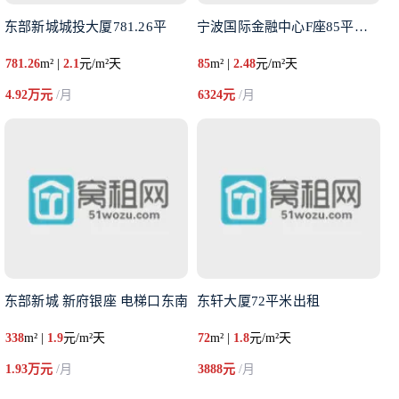
东部新城城投大厦781.26平
宁波国际金融中心F座85平格局
781.26
m² |
2.1
元/m²天
85
m² |
2.48
元/m²天
4.92万元
/月
6324元
/月
东部新城 新府银座 电梯口东南
东轩大厦72平米出租
338
m² |
1.9
元/m²天
72
m² |
1.8
元/m²天
1.93万元
/月
3888元
/月