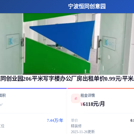
宁波恒同创意园
同创业园206平米写字楼办公厂房出租单价0.99元/平米
面积
租金详情
💰
6118元/月
¥
m²
7.44万/年
0
单价
工位
精装修
2025-11-26更新