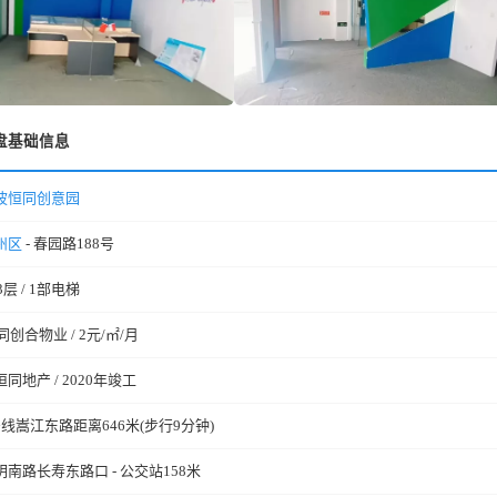
盘基础信息
波恒同创意园
州区
- 春园路188号
3层 / 1部电梯
同创合物业 / 2元/㎡/月
恒同地产 / 2020年竣工
号线嵩江东路距离646米(步行9分钟)
明南路长寿东路口 - 公交站158米