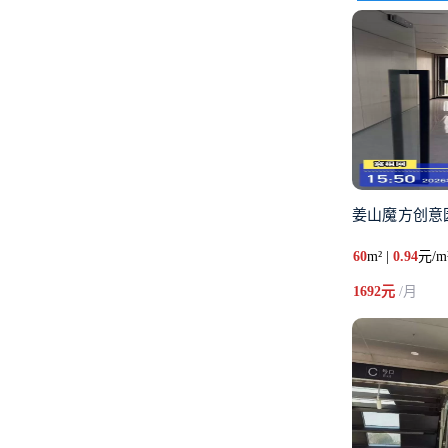
姜山魔方创意
60
m² |
0.94
元/m
1692元
/月