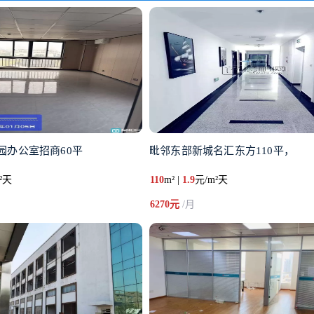
园办公室招商60平
毗邻东部新城名汇东方110平，
²天
110
m² |
1.9
元/m²天
6270元
/月