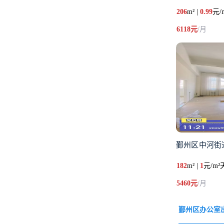
206
m² |
0.99
元/
6118元
/月
鄞州区中河街
182
m² |
1
元/m²
5460元
/月
鄞州区办公室