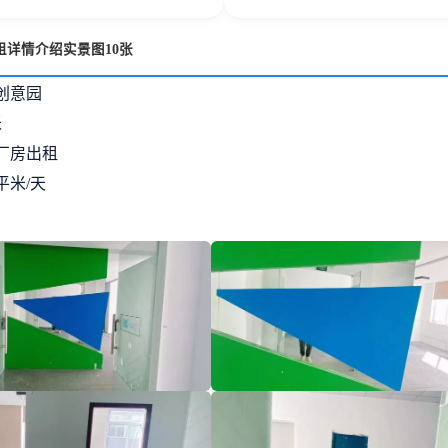
租详情介绍实景图10张
创意园
米
厂房出租
/平米/天