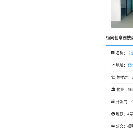
恒同创意园楼
🏢 名称：
宁
📍 地址：
鄞
🏗️ 总楼层：
🏛️ 物业：恒
🏬 开发商：
🚇 地铁：4
🚌 公交：福