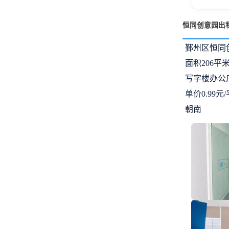
恒同创意园出
鄞州区恒同
面积206平
写字楼办公
单价0.99元
朝南