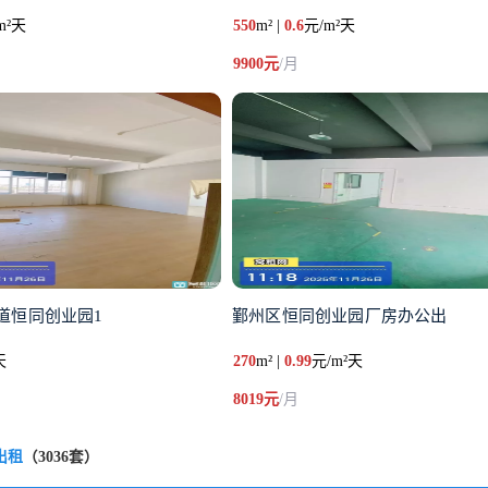
m²天
550
m² |
0.6
元/m²天
9900元
/月
道恒同创业园1
鄞州区恒同创业园厂房办公出
天
270
m² |
0.99
元/m²天
8019元
/月
出租
（3036套）