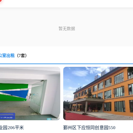
公室出租
（7套）
园206平米
鄞州区下应恒同创意园550