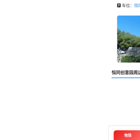
🅿️ 车位：
恒
恒同创意园周
地铁