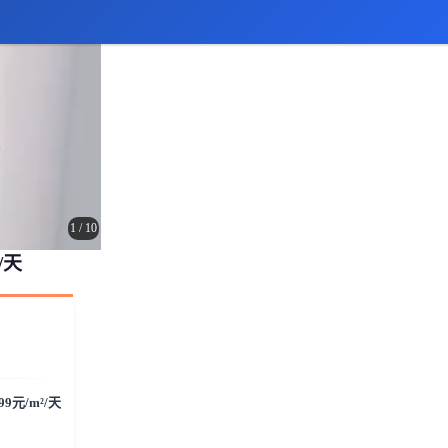
1
/
10
/天
.99元/m²/天