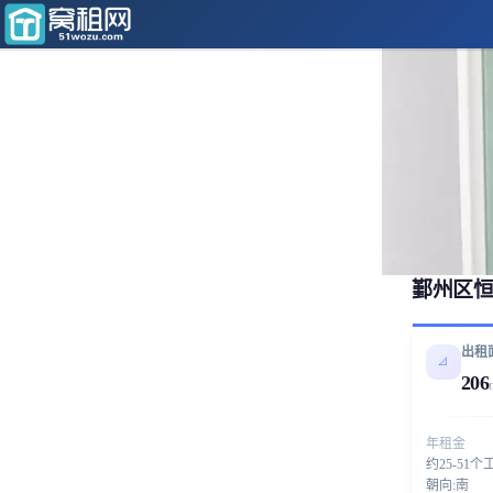
鄞州区恒
出租
📐
206
年租金
约25-51个
朝向:南