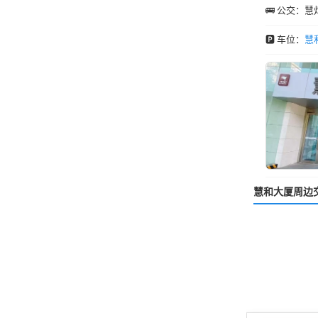
🚌 公交：慧
🅿️ 车位：
慧
慧和大厦周边