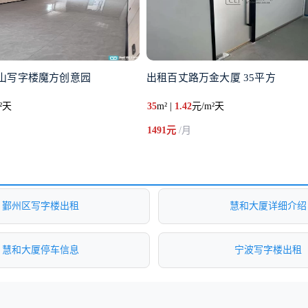
山写字楼魔方创意园
出租百丈路万金大厦 35平方
²天
35
m² |
1.42
元/m²天
1491元
/月
鄞州区写字楼出租
慧和大厦详细介绍
慧和大厦停车信息
宁波写字楼出租