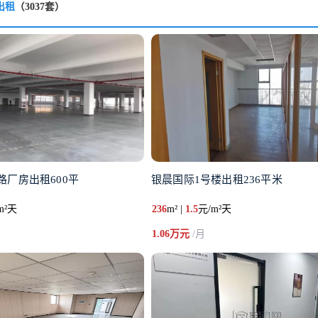
出租
（3037套）
路厂房出租600平
银晨国际1号楼出租236平米
m²天
236
m² |
1.5
元/m²天
1.06万元
/月