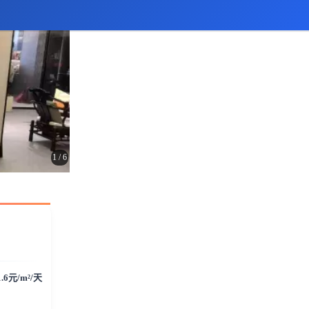
1
/
6
1.6元/m²/天