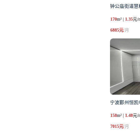
钟公庙街道慧和
170
m² |
1.35
元/
6885元
/月
宁波鄞州恒凯
158
m² |
1.48
元/
7015元
/月