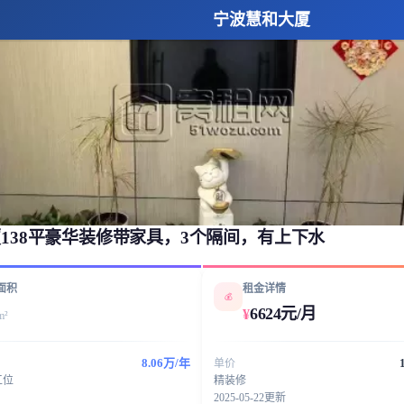
宁波慧和大厦
138平豪华装修带家具，3个隔间，有上下水
面积
租金详情
💰
6624元/月
¥
m²
8.06万/年
单价
工位
精装修
2025-05-22更新