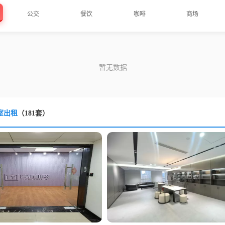
公交
餐饮
咖啡
商场
室出租
（181套）