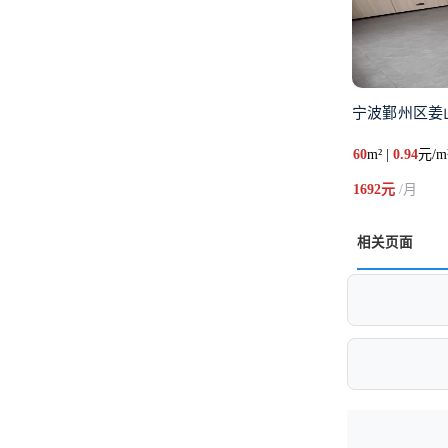
宁波鄞州区姜
60
m² |
0.94
元/m
1692元
/月
相关页面