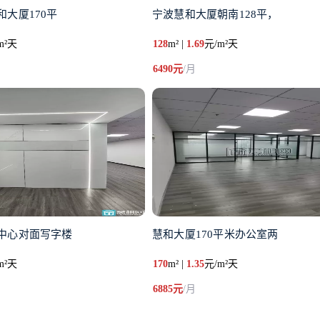
大厦170平
宁波慧和大厦朝南128平，
m²天
128
m² |
1.69
元/m²天
6490元
/月
中心对面写字楼
慧和大厦170平米办公室两
m²天
170
m² |
1.35
元/m²天
6885元
/月