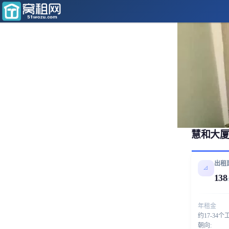
慧和大厦
出租
📐
138
年租金
约17-34个
朝向: