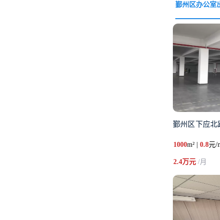
鄞州区办公室
鄞州区下应北
1000
m² |
0.8
元/
2.4万元
/月