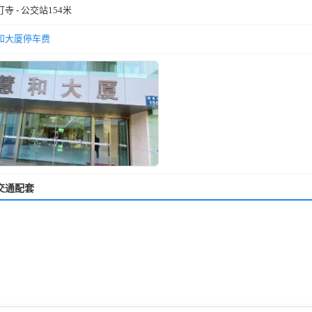
灯寺 - 公交站154米
和大厦停车费
交通配套