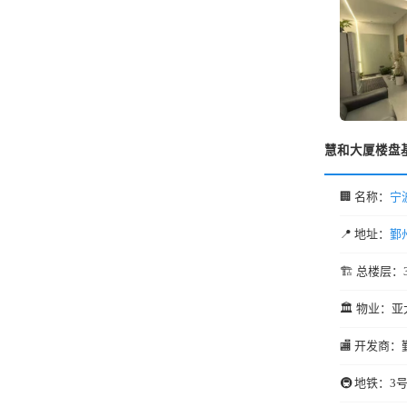
慧和大厦楼盘
🏢 名称：
宁
📍 地址：
鄞
🏗️ 总楼层：
🏛️ 物业：亚
🏬 开发商：
🚇 地铁：3