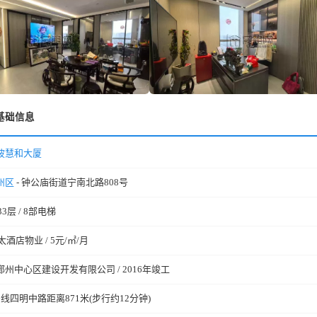
基础信息
波慧和大厦
州区
- 钟公庙街道宁南北路808号
33层 / 8部电梯
太酒店物业 / 5元/㎡/月
鄞州中心区建设开发有限公司 / 2016年竣工
号线四明中路距离871米(步行约12分钟)