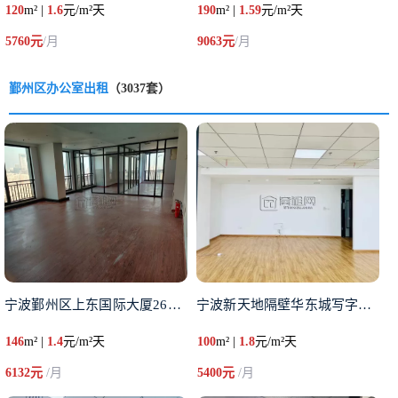
120
m² |
1.6
元/m²天
190
m² |
1.59
元/m²天
5760元
/月
9063元
/月
鄞州区办公室出租
（3037套）
宁波鄞州区上东国际大厦26楼办
宁波新天地隔壁华东城写字楼24
146
m² |
1.4
元/m²天
100
m² |
1.8
元/m²天
6132元
/月
5400元
/月