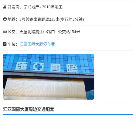
🏬 开发商：宁兴地产 / 2010年竣工
🚇 地铁：3号线锦寓路距离233米(步行约3分钟)
🚌 公交：天童北路嵩江中路口 - 公交站154米
🅿️ 车位：
汇亚国际大厦停车费
汇亚国际大厦周边交通配套