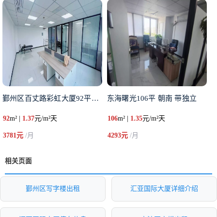
鄞州区百丈路彩虹大厦92平办公
东海曙光106平 朝南 带独立
92
m² |
1.37
元/m²天
106
m² |
1.35
元/m²天
3781元
/月
4293元
/月
相关页面
鄞州区写字楼出租
汇亚国际大厦详细介绍