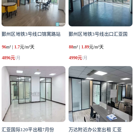
鄞州区地铁3号线口锦寓路站
鄞州区地铁3号线出口汇亚国
96
m² |
1.7
元/m²天
88
m² |
1.89
元/m²天
4896元
/月
4990元
/月
汇亚国际120平出租7月份
万达附近办公室出租 ​汇亚