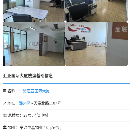
汇亚国际大厦楼盘基础信息
🏢 名称：
宁波汇亚国际大厦
📍 地址：
鄞州区
- 天童北路1107号
🏗️ 总楼层：29层 / 4部电梯
🏛️ 物业：宁兴中基物业 / 3元/㎡/月