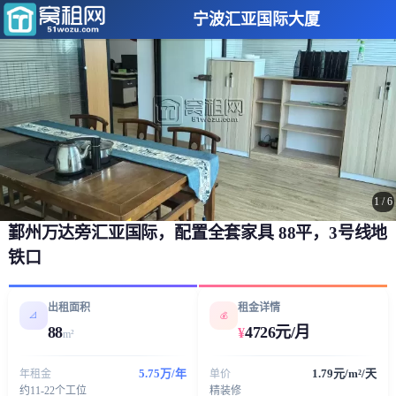
宁波汇亚国际大厦
1
/
6
鄞州万达旁汇亚国际，配置全套家具 ​88平，3号线地
铁口
出租面积
租金详情
📐
💰
88
4726元/月
¥
m²
5.75万/年
1.79元/m²/天
年租金
单价
约11-22个工位
精装修