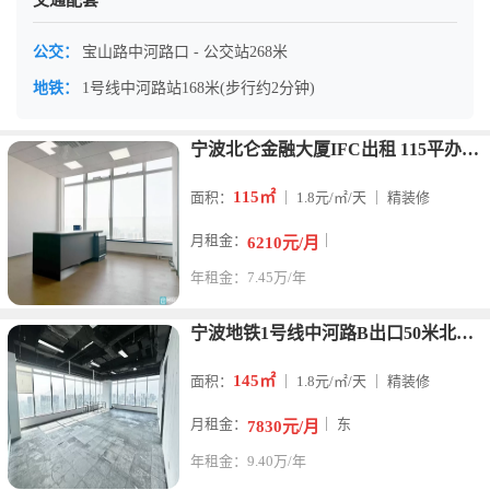
交通配套
公交：
宝山路中河路口 - 公交站268米
地铁：
1号线中河路站168米(步行约2分钟)
宁波北仑金融大厦IFC出租 115平办公室 俯瞰北仑港 精
115㎡
面积：
｜ 1.8元/㎡/天 ｜ 精装修
月租金：
｜
6210元/月
年租金：7.45万/年
宁波地铁1号线中河路B出口50米北仑金融大厦145平朝东，大
145㎡
面积：
｜ 1.8元/㎡/天 ｜ 精装修
月租金：
｜ 东
7830元/月
年租金：9.40万/年