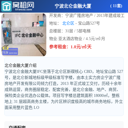
宁波北仑金融大厦
( 11套)
开发商：宁波广隆房地产 / 2013年建成竣工
地址：
北仑区
- 宝山路527号
总楼层：31层 / 5部电梯
物业:亚太酒店物业 / 4.5元/㎡/月
参考租金：1.8元/㎡/天
北仑金融大厦介绍
宁波北仑金融大厦IFC坐落于北仑区新碶核心 CBD，地址宝山路 527
号，是北仑新城地标级甲级标准写字楼，由本土实力房企宁波广隆
房地产开发有限公司倾力打造，2013 年正式竣工交付，历经十余年
成熟运营，商务圈层稳定、配套完善，是北仑金融、地产、商贸、
保险类企业优选办公载体。项目写字楼总建筑面积 18000㎡，整栋
地上 31 层超高商务主楼，为片区辨识度极高的城市商务地标，外立
面采用整片蓝色 LO