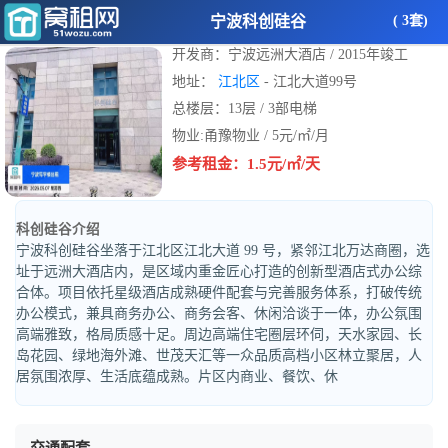
宁波科创硅谷
( 3套)
开发商：宁波远洲大酒店 / 2015年竣工
地址：
江北区
- 江北大道99号
总楼层：13层 / 3部电梯
物业:甬豫物业 / 5元/㎡/月
参考租金：1.5元/㎡/天
科创硅谷介绍
宁波科创硅谷坐落于江北区江北大道 99 号，紧邻江北万达商圈，选
址于远洲大酒店内，是区域内重金匠心打造的创新型酒店式办公综
合体。项目依托星级酒店成熟硬件配套与完善服务体系，打破传统
办公模式，兼具商务办公、商务会客、休闲洽谈于一体，办公氛围
高端雅致，格局质感十足。周边高端住宅圈层环伺，天水家园、长
岛花园、绿地海外滩、世茂天汇等一众品质高档小区林立聚居，人
居氛围浓厚、生活底蕴成熟。片区内商业、餐饮、休