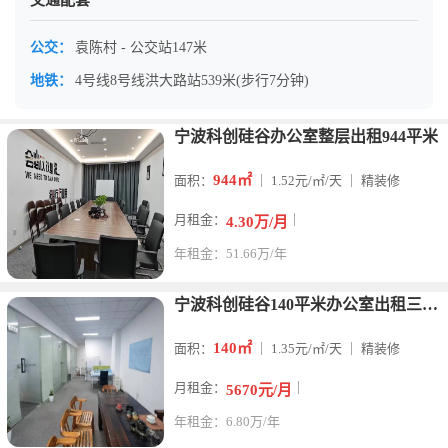
交通配套
公交：
袁陈村 - 公交站147米
地铁：
4号线8号线洪大路站539米(步行7分钟)
宁波科创硅谷办公室整层出租944平米
944㎡
面积：
｜ 1.52元/㎡/天 ｜ 精装修
月租金：
｜
4.30万/月
年租金：51.66万/年
宁波科创硅谷140平米办公室出租三个隔间
140㎡
面积：
｜ 1.35元/㎡/天 ｜ 精装修
月租金：
｜
5670元/月
年租金：6.80万/年