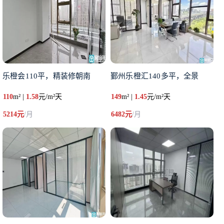
乐橙会110平，精装修朝南
鄞州乐橙汇140多平，全景
110
m² |
1.58
元/m²天
149
m² |
1.45
元/m²天
5214元
/月
6482元
/月