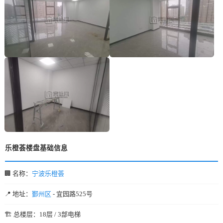
乐橙荟楼盘基础信息
🏢 名称：
宁波乐橙荟
📍 地址：
鄞州区
- 宜园路525号
🏗️ 总楼层：18层 / 3部电梯