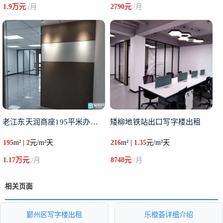
1.9万元
/月
2790元
/月
老江东天润商座195平米办公室
矮柳地铁站出口写字楼出租
195
m² |
2
元/m²天
216
m² |
1.35
元/m²天
1.17万元
/月
8748元
/月
相关页面
鄞州区写字楼出租
乐橙荟详细介绍