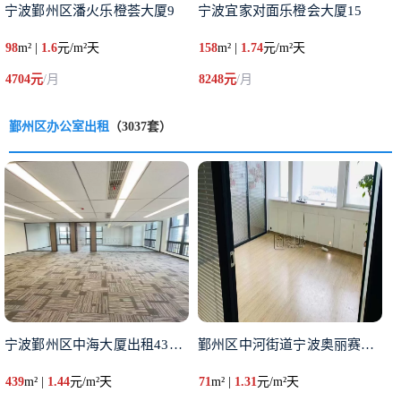
宁波鄞州区潘火乐橙荟大厦9
宁波宜家对面乐橙会大厦15
98
m² |
1.6
元/m²天
158
m² |
1.74
元/m²天
4704元
/月
8248元
/月
鄞州区办公室出租
（3037套）
宁波鄞州区中海大厦出租439平
鄞州区中河街道宁波奥丽赛大厦7
439
m² |
1.44
元/m²天
71
m² |
1.31
元/m²天