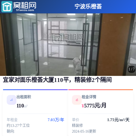
宁波乐橙荟
1
/
7
宜家对面乐橙荟大厦110平，精装修2个隔间
出租面积
租金详情
📐
💰
110
5775元/月
¥
m²
7.03万/年
1.75元/m²/天
年租金
单价
约13-27个工位
精装修
朝向:
2024-05-16更新