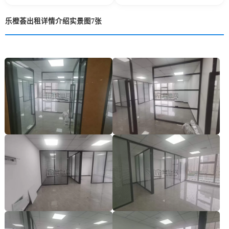
乐橙荟出租详情介绍实景图7张