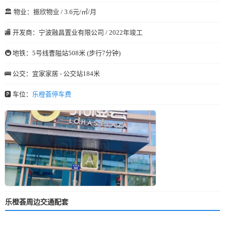
🏛️ 物业：振欣物业 / 3.6元/㎡/月
🏬 开发商：宁波融昌置业有限公司 / 2022年竣工
🚇 地铁：5号线曹隘站508米 (步行7分钟)
🚌 公交：宜家家居 - 公交站184米
🅿️ 车位：
乐橙荟停车费
乐橙荟周边交通配套