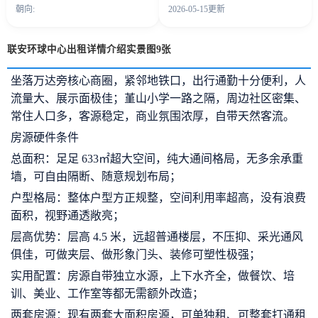
朝向:
2026-05-15更新
联安环球中心出租详情介绍实景图9张
坐落万达旁核心商圈，紧邻地铁口，出行通勤十分便利，人
流量大、展示面极佳；堇山小学一路之隔，周边社区密集、
常住人口多，客源稳定，商业氛围浓厚，自带天然客流。
房源硬件条件
总面积：足足 633㎡超大空间，纯大通间格局，无多余承重
墙，可自由隔断、随意规划布局；
户型格局：整体户型方正规整，空间利用率超高，没有浪费
面积，视野通透敞亮；
层高优势：层高 4.5 米，远超普通楼层，不压抑、采光通风
俱佳，可做夹层、做形象门头、装修可塑性极强；
实用配置：房源自带独立水源，上下水齐全，做餐饮、培
训、美业、工作室等都无需额外改造；
两套房源：现有两套大面积房源，可单独租、可整套打通租