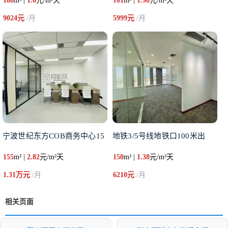
188
m² |
1.6
元/m²天
101
m² |
1.98
元/m²天
9024元
/月
5999元
/月
宁波世纪东方COB商务中心15
地铁3/5号线地铁口100米出
155
m² |
2.82
元/m²天
150
m² |
1.38
元/m²天
1.31万元
/月
6210元
/月
相关页面