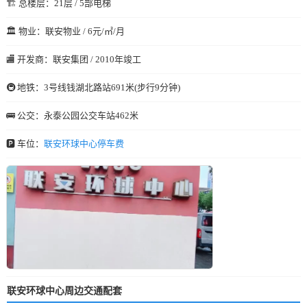
🏗️ 总楼层：21层 / 5部电梯
🏛️ 物业：联安物业 / 6元/㎡/月
🏬 开发商：联安集团 / 2010年竣工
🚇 地铁：3号线钱湖北路站691米(步行9分钟)
🚌 公交：永泰公园公交车站462米
🅿️ 车位：
联安环球中心停车费
联安环球中心周边交通配套