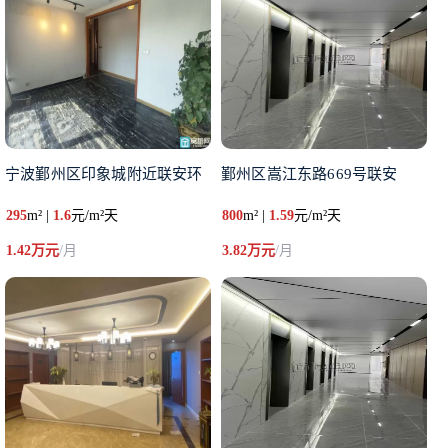
宁波鄞州区印象城附近联安环
鄞州区嵩江东路669号联安
295
m² |
1.6
元/m²天
800
m² |
1.59
元/m²天
1.42万元
/月
3.82万元
/月