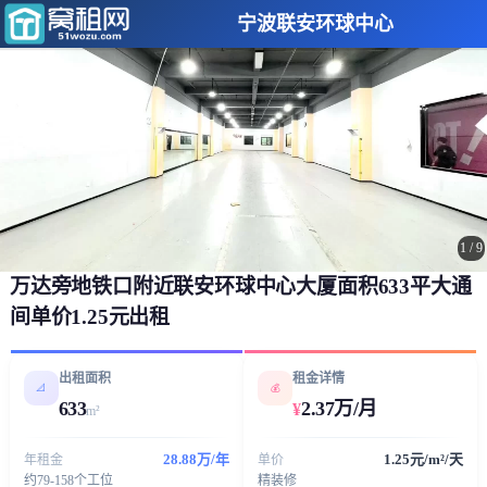
宁波联安环球中心
1
/
9
万达旁地铁口附近联安环球中心大厦面积633平大通
间单价1.25元出租
出租面积
租金详情
📐
💰
633
2.37万/月
¥
m²
28.88万/年
1.25元/m²/天
年租金
单价
约79-158个工位
精装修