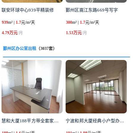
联安环球中心939平精装修
鄞州区嵩江东路669号写字
939
m² |
1.7
元/m²天
300
m² |
1.7
元/m²天
4.79万元
/月
1.53万元
/月
鄞州区办公室出租
（3037套）
慧和大厦188平方带全套家具出
宁波和邦大厦经典小户型办公室出