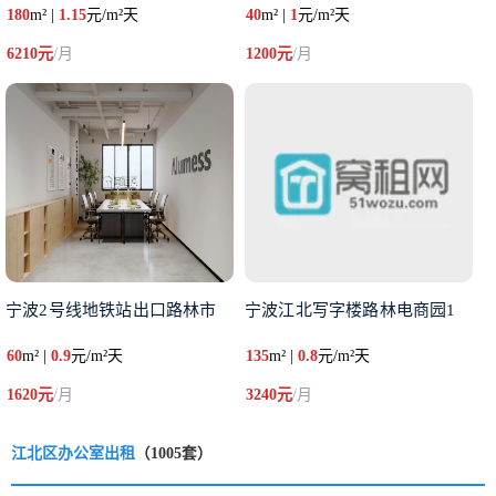
180
m² |
1.15
元/m²天
40
m² |
1
元/m²天
6210元
/月
1200元
/月
宁波2号线地铁站出口路林市
宁波江北写字楼路林电商园1
60
m² |
0.9
元/m²天
135
m² |
0.8
元/m²天
1620元
/月
3240元
/月
江北区办公室出租
（1005套）