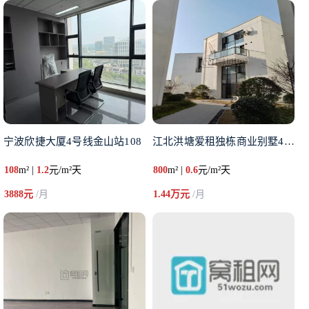
宁波欣捷大厦4号线金山站108
江北洪塘爱租独栋商业别墅400
108
m² |
1.2
元/m²天
800
m² |
0.6
元/m²天
3888元
/月
1.44万元
/月