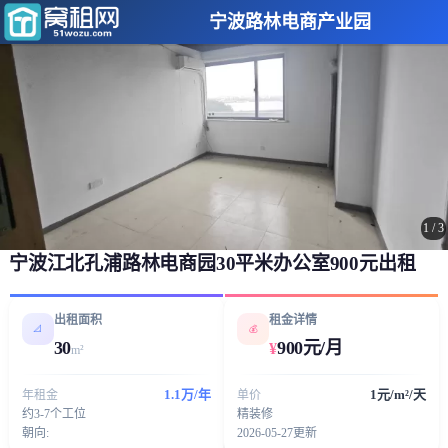
宁波路林电商产业园
1
/
3
宁波江北孔浦路林电商园30平米办公室900元出租
出租面积
租金详情
📐
💰
30
900元/月
¥
m²
1.1万/年
1元/m²/天
年租金
单价
约3-7个工位
精装修
朝向:
2026-05-27更新