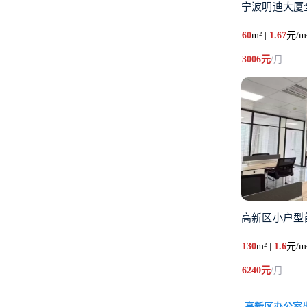
宁波明迪大厦
60
m² |
1.67
元/m
3006元
/月
高新区小户型首
130
m² |
1.6
元/m
6240元
/月
高新区办公室