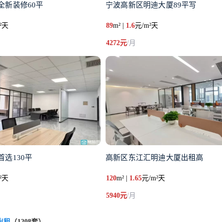
全新装修60平
宁波高新区明迪大厦89平写
²天
89
m² |
1.6
元/m²天
4272元
/月
选130平
高新区东江汇明迪大厦出租高
²天
120
m² |
1.65
元/m²天
5940元
/月
出租
（1208套）