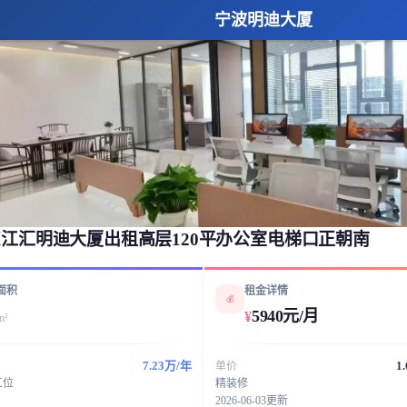
宁波明迪大厦
江汇明迪大厦出租高层120平办公室电梯口正朝南
面积
租金详情
💰
5940元/月
¥
m²
7.23万/年
1
单价
工位
精装修
2026-06-03更新