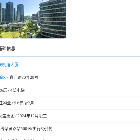
基础信息
波明迪大厦
新区
- 春江路36弄29号
26层 / 4部电梯
江物业 / 5.6元/㎡/月
荣盛集团 / 2024年12月竣工
号线聚贤路站560米(步行8分钟)