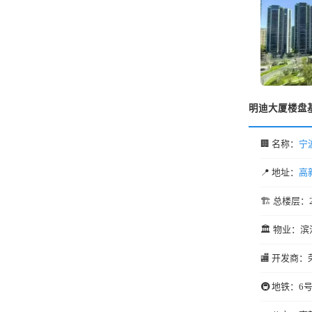
明迪大厦楼盘
🏢 名称：
宁
📍 地址：
高
🏗️ 总楼层：
🏛️ 物业：滨
🏬 开发商：
🚇 地铁：6