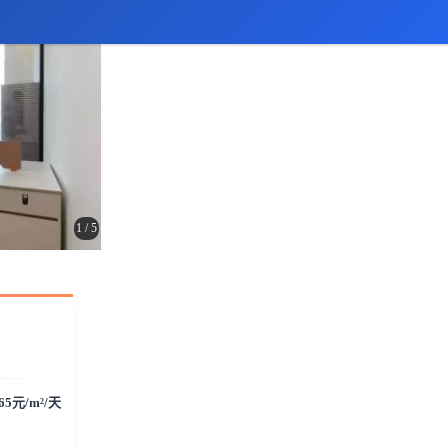
1
/
5
.65元/m²/天