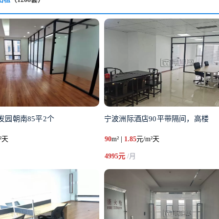
发园朝南85平2个
宁波洲际酒店90平带隔间，高楼
²天
90
m² |
1.85
元/m²天
4995元
/月