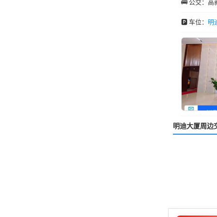
🚌 公交：
🅿️ 车位：
明
明迪大厦周边