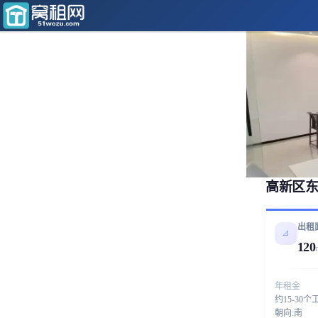
高新区东
出租
📐
120
年租金
约15-30个
朝向:南