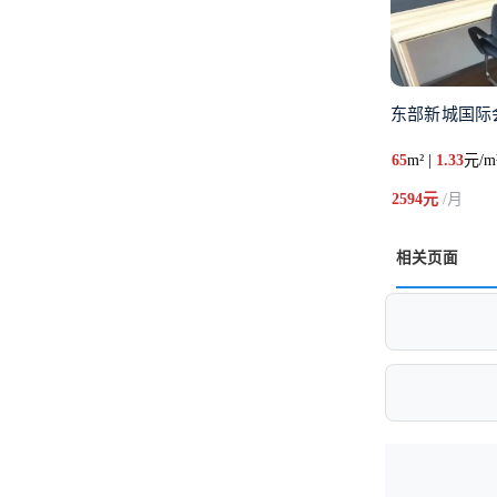
东部新城国际
65
m² |
1.33
元/m
2594元
/月
相关页面