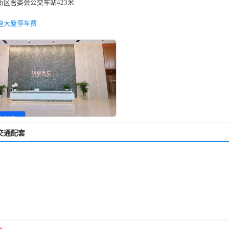
高新区管委会公交车站423米
迪大厦停车费
交通配套