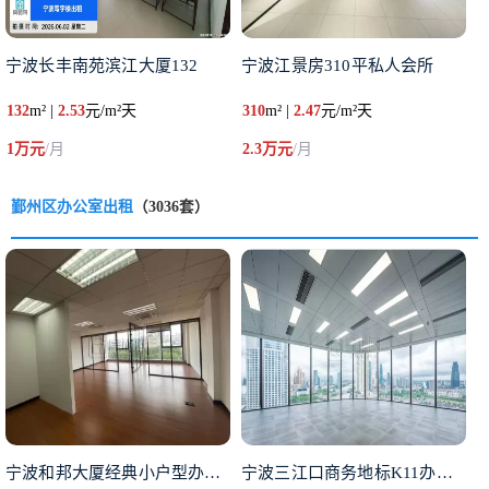
宁波长丰南苑滨江大厦132
宁波江景房310平私人会所
132
m² |
2.53
元/m²天
310
m² |
2.47
元/m²天
1万元
/月
2.3万元
/月
鄞州区办公室出租
（3036套）
宁波和邦大厦经典小户型办公室出
宁波三江口商务地标K11办公室