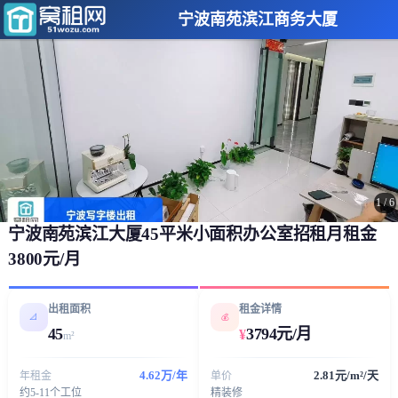
宁波南苑滨江商务大厦
1
/
6
宁波南苑滨江大厦45平米小面积办公室招租月租金
3800元/月
出租面积
租金详情
📐
💰
45
3794元/月
¥
m²
4.62万/年
2.81元/m²/天
年租金
单价
约5-11个工位
精装修