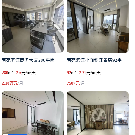
南苑滨江商务大厦280平西
南苑滨江小面积江景房92平
280
m² |
2.6
元/m²天
92
m² |
2.72
元/m²天
2.18万元
/月
7507元
/月