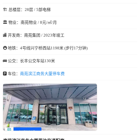
🏗️ 总楼层：28层 / 5部电梯
🏛️ 物业：南苑物业 / 8元/㎡/月
🏬 开发商：南苑集团 / 2023年竣工
🚇 地铁：4号线兴宁桥西站1198米 (步行17分钟)
🚌 公交：长丰公交车站130米
🅿️ 车位：
南苑滨江商务大厦停车费