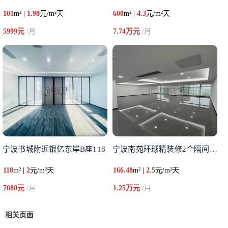
101
m² |
1.98
元/m²天
600
m² |
4.3
元/m²天
5999元
/月
7.74万元
/月
宁波书城附近银亿东岸B座118
宁波南苑环球精装修2个隔间出租
118
m² |
2
元/m²天
166.48
m² |
2.5
元/m²天
7080元
/月
1.25万元
/月
相关页面