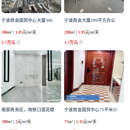
宁波商会国贸中心大厦306
宁波商会大厦290平方办公
306
m² |
1.85
元/m²天
290
m² |
1.95
元/m²天
1.7万元
/月
1.7万元
/月
南部商务区，地铁口莲花楼
宁波商会国贸中心75平米小
280
m² |
2
元/m²天
75
m² |
1.11
元/m²天