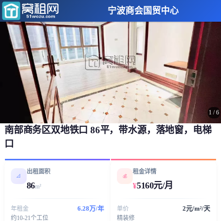
宁波商会国贸中心
1
/
6
南部商务区双地铁口 86平，带水源，落地窗，电梯
口
出租面积
租金详情
📐
💰
86
5160元/月
¥
m²
6.28万/年
2元/m²/天
年租金
单价
约10-21个工位
精装修