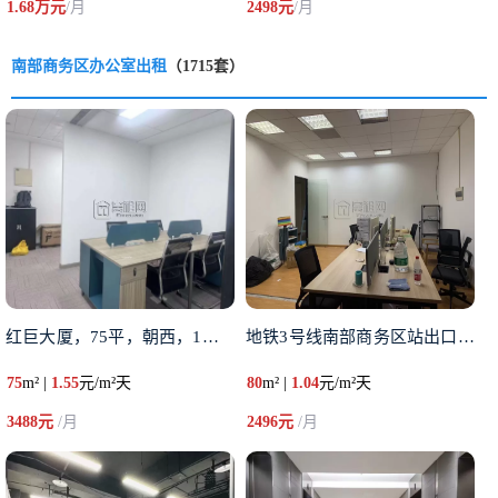
1.68万元
/月
2498元
/月
南部商务区办公室出租
（1715套）
红巨大厦，75平，朝西，1隔间
地铁3号线南部商务区站出口罗蒙
75
m² |
1.55
元/m²天
80
m² |
1.04
元/m²天
3488元
/月
2496元
/月