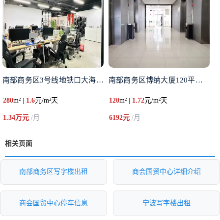
南部商务区3号线地铁口大海大厦
南部商务区博纳大厦120平米电
280
m² |
1.6
元/m²天
120
m² |
1.72
元/m²天
1.34万元
/月
6192元
/月
相关页面
南部商务区写字楼出租
商会国贸中心详细介绍
商会国贸中心停车信息
宁波写字楼出租