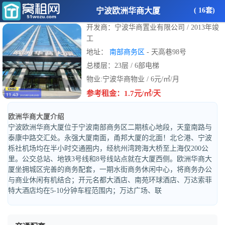
宁波欧洲华商大厦
( 16套)
开发商：宁波华商置业有限公司 / 2013年竣
工
地址：
南部商务区
- 天高巷98号
总楼层：23层 / 6部电梯
物业:宁波华商物业 / 6元/㎡/月
参考租金：1.7元/㎡/天
欧洲华商大厦介绍
宁波欧洲华商大厦位于宁波南部商务区二期核心地段，天童南路与
泰康中路交汇处。永强大厦南面，甬邦大厦的北面！北仑港、宁波
栎社机场均在半小时交通圈内，经杭州湾跨海大桥至上海仅200公
里。公交总站、地铁3号线和8号线站点就在大厦西侧。欧洲华商大
厦坐拥城区完善的商务配套，一期水街商务休闲中心，将商务办公
与商业休闲有机结合；开元名都大酒店、南苑环球酒店、万达索菲
特大酒店均在5-10分钟车程范围内；万达广场、联