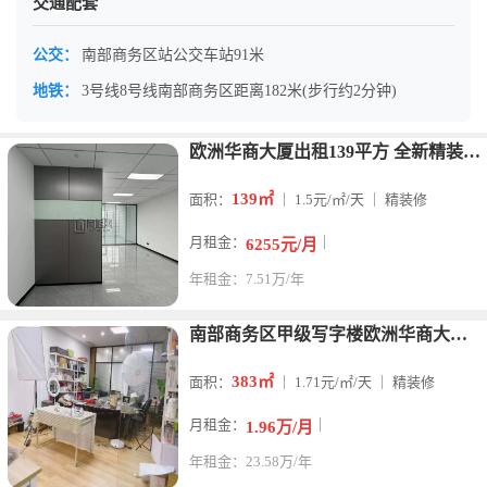
交通配套
公交：
南部商务区站公交车站91米
地铁：
3号线8号线南部商务区距离182米(步行约2分钟)
欧洲华商大厦出租139平方 全新精装修办公室出租 电梯口位置
139㎡
面积：
｜ 1.5元/㎡/天 ｜ 精装修
月租金：
｜
6255元/月
年租金：7.51万/年
南部商务区甲级写字楼欧洲华商大厦出租383平米
383㎡
面积：
｜ 1.71元/㎡/天 ｜ 精装修
月租金：
｜
1.96万/月
年租金：23.58万/年