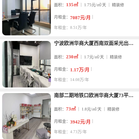
135㎡
面积：
｜ 1.75元/㎡/天 ｜ 精装修
月租金：
｜
7087元/月
年租金：8.51万/年
宁波欧洲华商大厦西南双面采光出租230平米写字楼
230㎡
面积：
｜ 1.7元/㎡/天 ｜ 精装修
月租金：
｜
1.17万/月
年租金：14.08万/年
南部二期地铁口欧洲华商大厦73平方1.8元单价
73㎡
面积：
｜ 1.8元/㎡/天 ｜ 精装修
月租金：
｜
3942元/月
年租金：4.73万/年