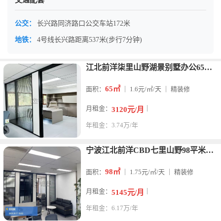
交通配套
公交：
长兴路同济路口公交车站172米
地铁：
4号线长兴路距离537米(步行7分钟)
江北前洋柒里山野湖景别墅办公65平，豪华装修，带独立网络，一
65㎡
面积：
｜ 1.6元/㎡/天 ｜ 精装修
月租金：
｜
3120元/月
年租金：3.74万/年
宁波江北前洋CBD七里山野98平米写字楼出租
98㎡
面积：
｜ 1.75元/㎡/天 ｜ 精装修
月租金：
｜
5145元/月
年租金：6.17万/年