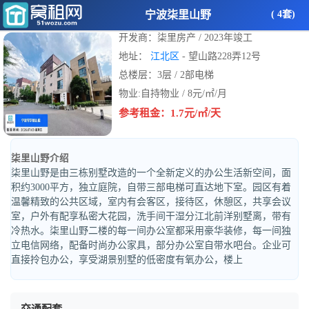
宁波柒里山野
( 4套)
开发商：柒里房产 / 2023年竣工
地址：
江北区
- 望山路228弄12号
总楼层：3层 / 2部电梯
物业:自持物业 / 8元/㎡/月
参考租金：1.7元/㎡/天
柒里山野介绍
柒里山野是由三栋别墅改造的一个全新定义的办公生活新空间，面
积约3000平方，独立庭院，自带三部电梯可直达地下室。园区有着
温馨精致的公共区域，室内有会客区，接待区，休憩区，共享会议
室，户外有配享私密大花园，洗手间干湿分江北前洋别墅离，带有
冷热水。柒里山野二楼的每一间办公室都采用豪华装修，每一间独
立电信网络，配备时尚办公家具，部分办公室自带水吧台。企业可
直接拎包办公，享受湖景别墅的低密度有氧办公，楼上