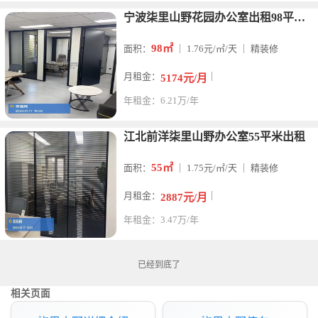
宁波柒里山野花园办公室出租98平米精装修带家具出租
98㎡
面积：
｜ 1.76元/㎡/天 ｜ 精装修
月租金：
｜
5174元/月
年租金：6.21万/年
江北前洋柒里山野办公室55平米出租
55㎡
面积：
｜ 1.75元/㎡/天 ｜ 精装修
月租金：
｜
2887元/月
年租金：3.47万/年
已经到底了
相关页面