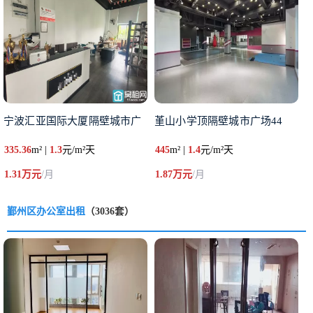
宁波汇亚国际大厦隔壁城市广
堇山小学顶隔壁城市广场44
335.36
m² |
1.3
元/m²天
445
m² |
1.4
元/m²天
1.31万元
/月
1.87万元
/月
鄞州区办公室出租
（3036套）