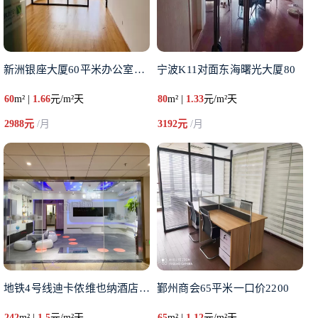
新洲银座大厦60平米办公室出租
宁波K11对面东海曙光大厦80
60
m² |
1.66
元/m²天
80
m² |
1.33
元/m²天
2988元
/月
3192元
/月
地铁4号线迪卡侬维也纳酒店隔壁
鄞州商会65平米一口价2200
242
m² |
1.5
元/m²天
65
m² |
1.12
元/m²天