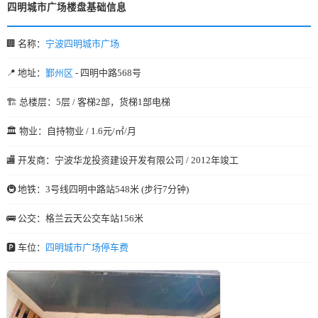
四明城市广场楼盘基础信息
🏢 名称：
宁波四明城市广场
📍 地址：
鄞州区
- 四明中路568号
🏗️ 总楼层：5层 / 客梯2部，货梯1部电梯
🏛️ 物业：自持物业 / 1.6元/㎡/月
🏬 开发商：宁波华龙投资建设开发有限公司 / 2012年竣工
🚇 地铁：3号线四明中路站548米 (步行7分钟)
🚌 公交：格兰云天公交车站156米
🅿️ 车位：
四明城市广场停车费