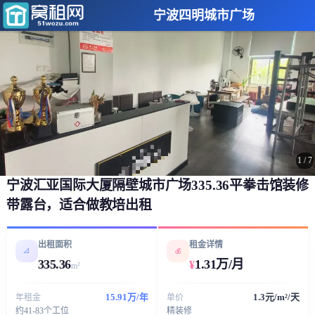
宁波四明城市广场
1
/
7
宁波汇亚国际大厦隔壁城市广场335.36平拳击馆装修
带露台，适合做教培出租
出租面积
租金详情
📐
💰
335.36
1.31万/月
¥
m²
15.91万/年
1.3元/m²/天
年租金
单价
约41-83个工位
精装修