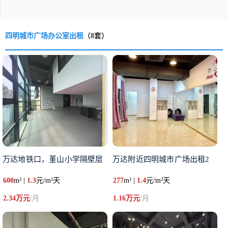
四明城市广场办公室出租
（8套）
万达地铁口，堇山小学隔壁层
万达附近四明城市广场出租2
600
m² |
1.3
元/m²天
277
m² |
1.4
元/m²天
2.34万元
/月
1.16万元
/月