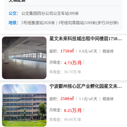
交通配套
公交：
公交集团四分公司公交车站309米
地铁：
5号线雅渡站2028米 | 3号线句章路站2109米(步行28分钟)
星文未来科技城出租中间楼层1750平方 ​环氧地坪/精装办公
1750㎡
面积：
｜ 0.9元/㎡/天 ｜ 精装修
月租金：
｜
4.73万/月
年租金：56.70万/年
宁波鄞州核心区产业孵化园星文未来科技园招商
2500㎡
面积：
｜ 1.1元/㎡/天 ｜ 精装修
月租金：
｜
8.25万/月
年租金：99.00万/年