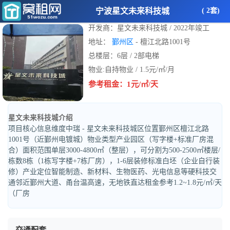
宁波星文未来科技城
( 2套)
开发商：星文未来科技城 / 2022年竣工
地址：
鄞州区
- 檀江北路1001号
总楼层：6层 / 2部电梯
物业:自持物业 / 1.5元/㎡/月
参考租金：1元/㎡/天
星文未来科技城介绍
项目核心信息维度中瑞 - 星文未来科技城区位置鄞州区檀江北路
1001号（近鄞州电镀城）物业类型产业园区（写字楼+标准厂房混
合）面积范围单层3000-4800㎡（整层），可分割为500-2500㎡楼层/
栋数8栋（1栋写字楼+7栋厂房），1-6层装修标准白坯（企业自行装
修）产业定位智能制造、新材料、生物医药、光电信息等硬科技交
通邻近鄞州大道、甬台温高速，无地铁直达租金参考1.2~1.8元/㎡/天
（厂房