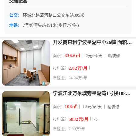
交通配套
公交：
环城北路清河路口公交车站395米
地铁：
7号线湾头站491米(步行7分钟)
开发商直租宁波星湖中心26幢 面积：336.6平得房率：约7
336.6㎡
面积：
｜ 2元/㎡/天 ｜ 精装修
月租金：
｜
2.02万/月
年租金：24.24万/年
宁波江北万象城旁星湖湾1号楼108平朝北，看湖1个隔间带水源
108㎡
面积：
｜ 1.8元/㎡/天 ｜ 精装修
月租金：
｜ 北
5832元/月
年租金：7.00万/年