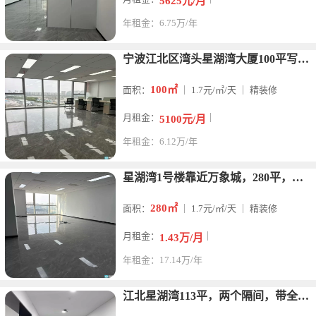
5625元/月
年租金：6.75万/年
宁波江北区湾头星湖湾大厦100平写字楼出租，可看湖看江。可定
100㎡
面积：
｜ 1.7元/㎡/天 ｜ 精装修
月租金：
｜
5100元/月
年租金：6.12万/年
星湖湾1号楼靠近万象城，280平，全新装修，看湖看江，交通方
280㎡
面积：
｜ 1.7元/㎡/天 ｜ 精装修
月租金：
｜
1.43万/月
年租金：17.14万/年
江北星湖湾113平，两个隔间，带全套办公家具，带上下水