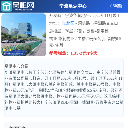
宁波星湖中心
( 30套)
开发商：宁波华润地产 / 2022年11月竣工
地址：
江北区
- 湾头路与星湖路交叉口
总楼层：20层 / 7部，副楼4部电梯
物业:华润物业 / 主楼20元/㎡/月，副楼6.5
元/㎡/月
参考租金：1.35-2元/㎡/天
星湖中心介绍
华润星湖中心位于宁波江北湾头路与星湖路交叉口，由宁波鸿益置
业有限公司精心打造，开工日期2020年3月18号，竣工时间2022年11
月！星湖中心大厦主楼和其它副楼组成，其中主楼是26号楼，主楼
物业费20元/㎡/月，副楼27号和其它楼的物业费6.5元/㎡/月，另外还
有星湖湾大厦24号楼写字楼，物业费也是6.5元/平米/月。这几栋楼
的物业费相差比较大！宁波滨湖RBD·星湖一线湖景·万象生态办公星
湖中心基