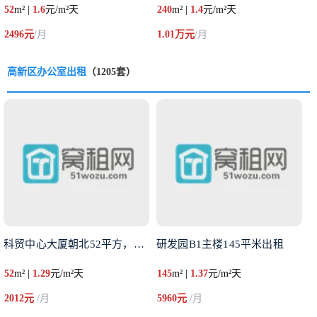
52
m² |
1.6
元/m²天
240
m² |
1.4
元/m²天
2496元
/月
1.01万元
/月
高新区办公室出租
（1205套）
科贸中心大厦朝北52平方，带一
研发园B1主楼145平米出租
52
m² |
1.29
元/m²天
145
m² |
1.37
元/m²天
2012元
/月
5960元
/月