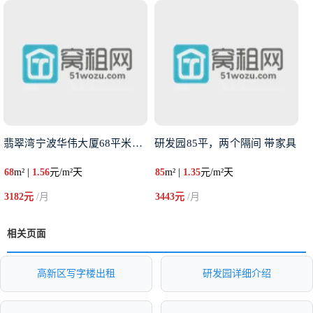
翡翠湾宁波华伟大厦68平米出租
研发园85平，两个隔间 带家具
68
m² |
1.56
元/m²天
85
m² |
1.35
元/m²天
3182元
/月
3443元
/月
相关页面
高新区写字楼出租
研发园详细介绍