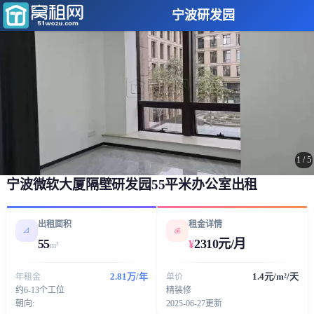
宁波研发园
1
/
5
宁波微软大厦隔壁研发园55平米办公室出租
出租面积
租金详情
📐
💰
55
2310元/月
¥
m²
2.81万/年
1.4元/m²/天
年租金
单价
约6-13个工位
精装修
朝向:
2025-06-27更新