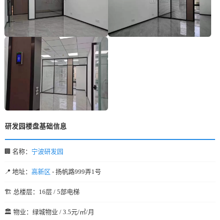
研发园楼盘基础信息
🏢 名称：
宁波研发园
📍 地址：
高新区
- 扬帆路999弄1号
🏗️ 总楼层：16层 / 5部电梯
🏛️ 物业：绿城物业 / 3.5元/㎡/月