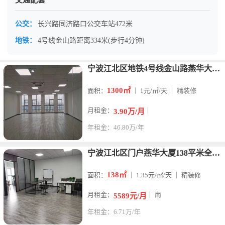
交通配套
公交：
长兴路同济路口公交车站472米
地铁：
4号线金山路距离334米(步行4分钟)
宁波江北区地铁4号线金山路燕华大厦1300平米整层办公室出租
1300㎡
面积：
｜ 1元/㎡/天 ｜ 精装修
月租金：
｜
3.90万/月
年租金：46.80万/年
宁波江北区门户燕华大厦138平米全新装修写字楼出租
138㎡
面积：
｜ 1.35元/㎡/天 ｜ 精装修
月租金：
｜ 南
5589元/月
年租金：6.71万/年