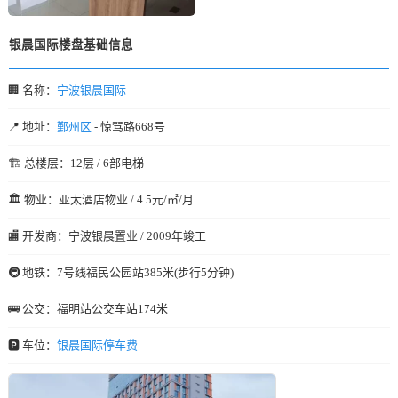
银晨国际楼盘基础信息
🏢 名称：
宁波银晨国际
📍 地址：
鄞州区
- 惊驾路668号
🏗️ 总楼层：12层 / 6部电梯
🏛️ 物业：亚太酒店物业 / 4.5元/㎡/月
🏬 开发商：宁波银晨置业 / 2009年竣工
🚇 地铁：7号线福民公园站385米(步行5分钟)
🚌 公交：福明站公交车站174米
🅿️ 车位：
银晨国际停车费