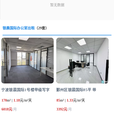
银晨国际办公室出租
（29套）
宁波银晨国际1号楼甲级写字
鄞州区银晨国际85平 带
170
m² |
1.18
元/m²天
85
m² |
1.33
元/m²天
6018元
/月
3392元
/月