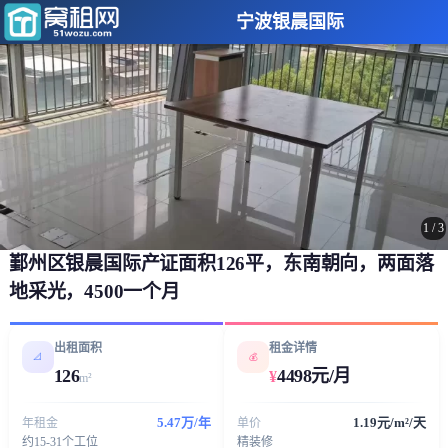
宁波银晨国际
1
/
3
鄞州区银晨国际产证面积126平，东南朝向，两面落
地采光，4500一个月
出租面积
租金详情
📐
💰
126
4498元/月
¥
m²
5.47万/年
1.19元/m²/天
年租金
单价
约15-31个工位
精装修