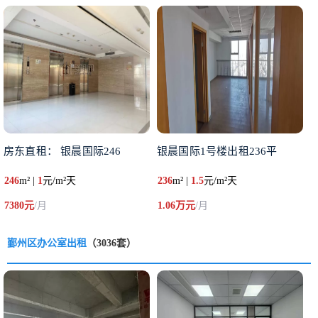
房东直租： 银晨国际246
银晨国际1号楼出租236平
246
m² |
1
元/m²天
236
m² |
1.5
元/m²天
7380元
/月
1.06万元
/月
鄞州区办公室出租
（3036套）