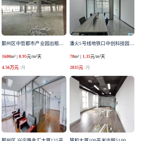
鄞州区中哲都市产业园出租整层出
潘火5号线地铁口中创科技园出租
1600
m² |
0.95
元/m²天
70
m² |
1.35
元/m²天
4.56万元
/月
2835元
/月
鄞州区 兴宁路金汇大厦125平
慧和大厦100平米出租5100