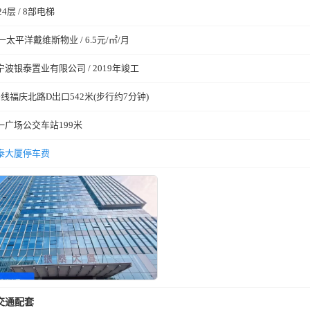
24层 / 8部电梯
第一太平洋戴维斯物业 / 6.5元/㎡/月
宁波银泰置业有限公司 / 2019年竣工
号线福庆北路D出口542米(步行约7分钟)
五一广场公交车站199米
泰大厦停车费
交通配套