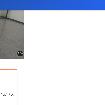
1
/
6
2元/m²/天