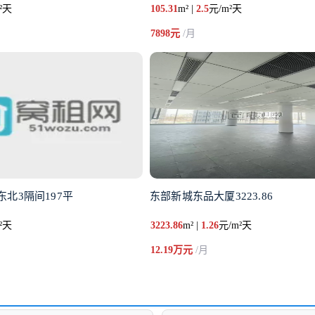
²天
105.31
m² |
2.5
元/m²天
7898元
/月
北3隔间197平
东部新城东品大厦3223.86
²天
3223.86
m² |
1.26
元/m²天
12.19万元
/月