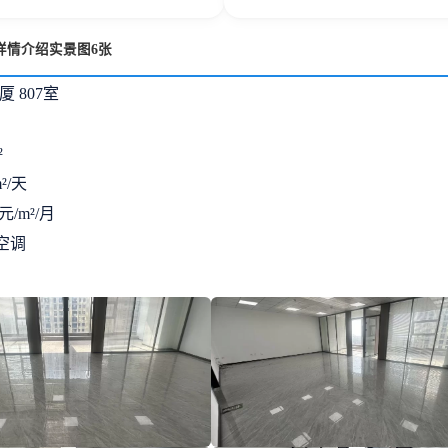
详情介绍实景图6张
 807室
²
²/天
元/m²/月
空调