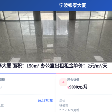
宁波银泰大厦
大厦 面积：150m² 办公室出租租金单价：2元/m²/天
面积
租金详情
💰
9000元/月
¥
m²
10.95万/年
单价
工位
精装修
2025-11-24更新