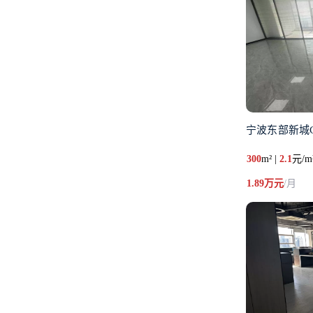
宁波东部新城
300
m² |
2.1
元/m
1.89万元
/月