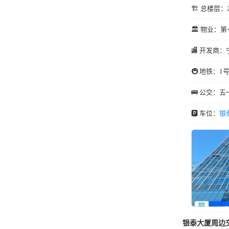
🏗️ 总楼层：
🏛️ 物业：
🏬 开发商：
🚇 地铁：1
🚌 公交：
🅿️ 车位：
银
银泰大厦周边