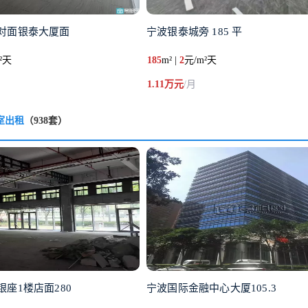
对面银泰大厦面
宁波银泰城旁 185 平
²天
185
m² |
2
元/m²天
1.11万元
/月
室出租
（938套）
座1楼店面280
宁波国际金融中心大厦105.3