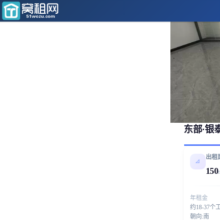
东部·银泰
出租
📐
150
年租金
约18-37个
朝向:南