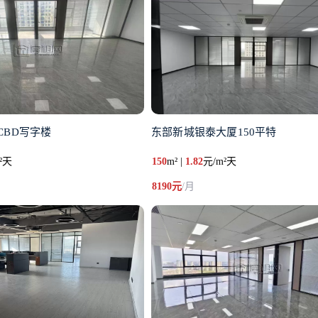
CBD写字楼
东部新城银泰大厦150平特
²天
150
m² |
1.82
元/m²天
8190元
/月