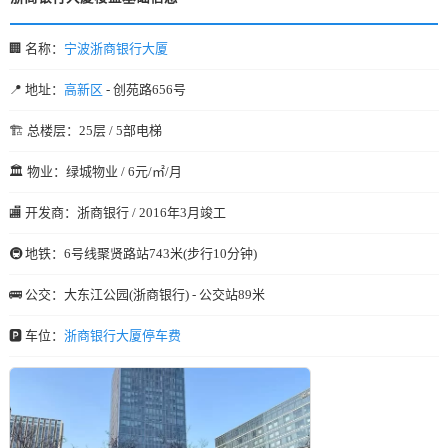
🏢 名称：
宁波浙商银行大厦
📍 地址：
高新区
- 创苑路656号
🏗️ 总楼层：25层 / 5部电梯
🏛️ 物业：绿城物业 / 6元/㎡/月
🏬 开发商：浙商银行 / 2016年3月竣工
🚇 地铁：6号线聚贤路站743米(步行10分钟)
🚌 公交：大东江公园(浙商银行) - 公交站89米
🅿️ 车位：
浙商银行大厦停车费