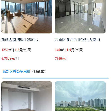
浙商大厦 整层1250平，
高新区浙江商业银行大厦14
1250
m² |
1.8
元/m²天
140
m² |
1.9
元/m²天
6.75万元
/月
7980元
/月
高新区办公室出租
（1208套）