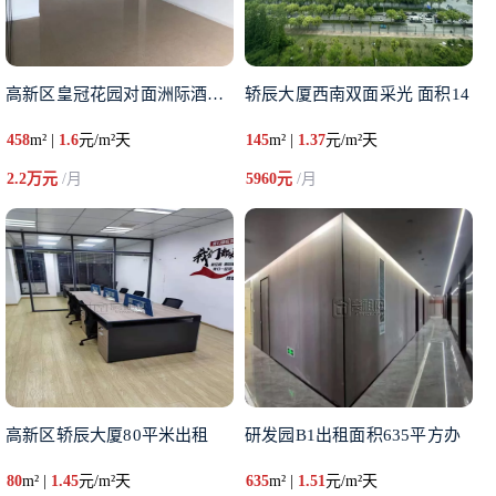
高新区皇冠花园对面洲际酒店20
轿辰大厦西南双面采光 面积14
458
m² |
1.6
元/m²天
145
m² |
1.37
元/m²天
2.2万元
/月
5960元
/月
高新区轿辰大厦80平米出租
研发园B1出租面积635平方办
80
m² |
1.45
元/m²天
635
m² |
1.51
元/m²天