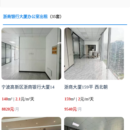
浙商银行大厦办公室出租
（35套）
宁波高新区浙商银行大厦14
浙商大厦159平 西北朝
140
m² |
2.1
元/m²天
159
m² |
2
元/m²天
8820元
/月
9540元
/月