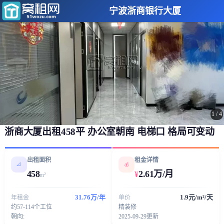
宁波浙商银行大厦
1
/
4
浙商大厦出租458平 办公室朝南 电梯口 格局可变动
出租面积
租金详情
📐
💰
458
2.61万/月
¥
m²
31.76万/年
1.9元/m²/天
年租金
单价
约57-114个工位
精装修
朝向:
2025-09-29更新