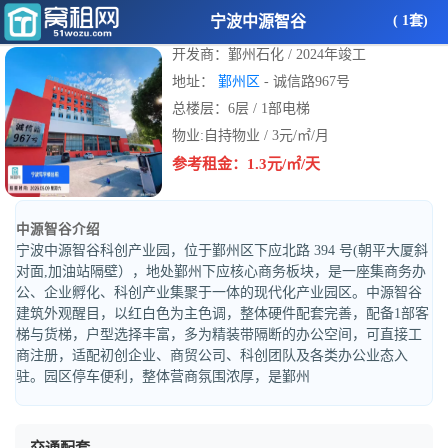
宁波中源智谷
( 1套)
开发商：鄞州石化 / 2024年竣工
地址：
鄞州区
- 诚信路967号
总楼层：6层 / 1部电梯
物业:自持物业 / 3元/㎡/月
参考租金：1.3元/㎡/天
中源智谷介绍
宁波中源智谷科创产业园，位于鄞州区下应北路 394 号(朝平大厦斜
对面,加油站隔壁），地处鄞州下应核心商务板块，是一座集商务办
公、企业孵化、科创产业集聚于一体的现代化产业园区。中源智谷
建筑外观醒目，以红白色为主色调，整体硬件配套完善，配备1部客
梯与货梯，户型选择丰富，多为精装带隔断的办公空间，可直接工
商注册，适配初创企业、商贸公司、科创团队及各类办公业态入
驻。园区停车便利，整体营商氛围浓厚，是鄞州