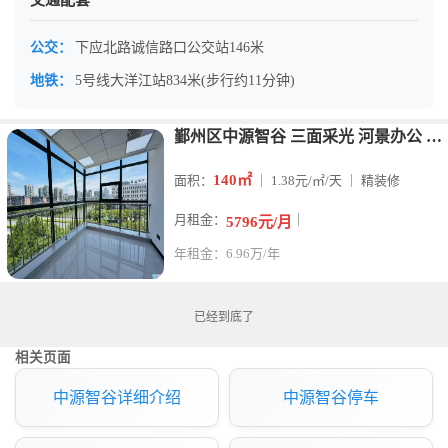
交通配套
公交：
下应北路诚信路口公交站146米
地铁：
5号线大洋江站834米(步行约11分钟)
鄞州区中源智谷 三面采光 河景办公 140平带家具
140㎡
面积：
｜ 1.38元/㎡/天 ｜ 精装修
月租金：
｜
5796元/月
年租金：6.96万/年
已经到底了
相关页面
中源智谷详细介绍
中源智谷停车