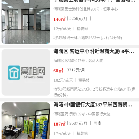
海曙区集士港科创北路200号 - 恒宇中心
｜5256元/月 ｜
146㎡
1.2元/㎡/天 ｜ 精装修
地铁
6号线云林西路站1683米 (步行24分钟)
海曙区 客运中心附近温商大厦68平米精装修办公室出租
海曙区顺德路277号 - 温商大厦
｜3712元/月 ｜
68㎡
1.82元/㎡/天 ｜ 精装修
地铁
8号线南苑站573米 | 2号线客运中心站634米(步
行8分钟)
海曙•中国银行大厦187平米西南朝向办公室出租
海曙区药行街139号 - 中国银行大厦
｜9537元/月 ｜ 西南
187㎡
1.7元/㎡/天 ｜ 精装修