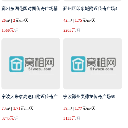
鄞州东湖花园对面传奇广场精
鄞州区印象城附近传奇广场4
26
m² |
2
元/m²天
42
m² |
1.75
元/m²天
1560元
/月
2205元
/月
宁波大朱家高速口附近传奇广
宁波鄞州麦德龙传奇广场59
73
m² |
1.71
元/m²天
59
m² |
1.77
元/m²天
3745元
/月
3133元
/月