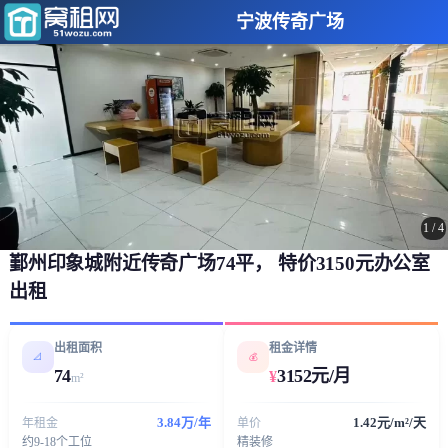
宁波传奇广场
1
/
4
鄞州印象城附近传奇广场74平， 特价3150元办公室
出租
出租面积
租金详情
📐
💰
74
3152元/月
¥
m²
3.84万/年
1.42元/m²/天
年租金
单价
约9-18个工位
精装修