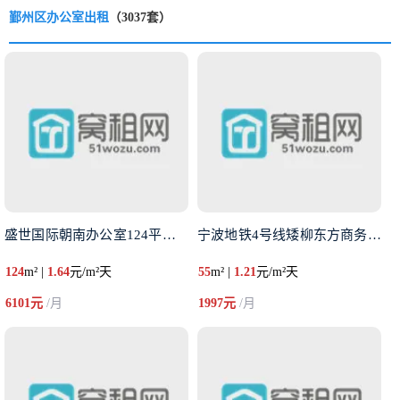
鄞州区办公室出租
（3037套）
盛世国际朝南办公室124平米出
宁波地铁4号线矮柳东方商务中心
124
m² |
1.64
元/m²天
55
m² |
1.21
元/m²天
6101元
/月
1997元
/月