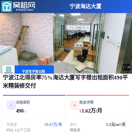
宁波海达大厦
1
/
16
宁波江北得房率75%海达大厦写字楼出租面积490平
米精装修交付
出租面积
租金详情
📐
💰
490
1.62万/月
¥
m²
19.67万/年
1.1元/m²/天
年租金
单价
约61-122个工位
精装修