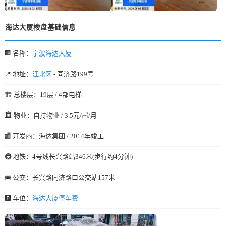
海达大厦楼盘基础信息
🏢 名称：
宁波海达大厦
📍 地址：
江北区
- 同济路199号
🏗️ 总楼层：19层 / 4部电梯
🏛️ 物业：自持物业 / 3.5元/㎡/月
🏬 开发商：海达集团 / 2014年竣工
🚇 地铁：4号线长兴路站346米(步行约4分钟)
🚌 公交：长兴路同济路口公交站157米
🅿️ 车位：
海达大厦停车费