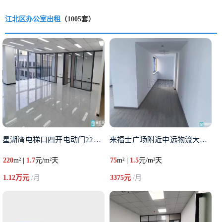
江北区办公室出租
（1005套）
星湖湾电梯口四开电动门220平
来福士广场附近中远物流大厦75
220
m² |
1.7
元/m²天
75
m² |
1.5
元/m²天
1.12万元
/月
3375元
/月