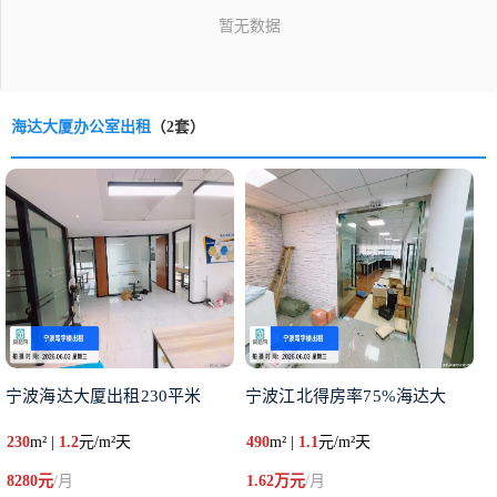
海达大厦办公室出租
（2套）
宁波海达大厦出租230平米
宁波江北得房率75%海达大
230
m² |
1.2
元/m²天
490
m² |
1.1
元/m²天
8280元
/月
1.62万元
/月