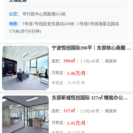
交通配套
公交：
市行政中心西距离614米
地铁：
5号线7号线民安东路站430米 | 1号线5号线海晏北路站
579米(步行6分钟)
宁波恒创国际390平｜东部核心商圈 金融户型｜电梯口位置出租
390㎡
面积：
｜ 2.1元/㎡/天 ｜ 精装修
月租金：
｜
2.46万/月
年租金：29.48万/年
东部新城恒创国际 327㎡ 精装办公室 一线西面河景，视野绝
327㎡
面积：
｜ 2.5元/㎡/天 ｜ 精装修
月租金：
｜
2.45万/月
年租金：29.43万/年