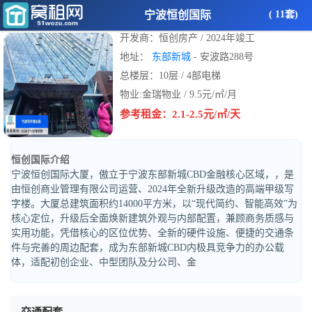
宁波恒创国际
( 11套)
开发商：恒创房产 / 2024年竣工
地址：
东部新城
- 安波路288号
总楼层：10层 / 4部电梯
物业:金瑞物业 / 9.5元/㎡/月
参考租金：2.1-2.5元/㎡/天
恒创国际介绍
宁波恒创国际大厦，傲立于宁波东部新城CBD金融核心区域，，是
由恒创商业管理有限公司运营、2024年全新升级改造的高端甲级写
字楼。大厦总建筑面积约14000平方米，以“现代简约、智能高效”为
核心定位，升级后全面焕新建筑外观与内部配置，兼顾商务质感与
实用功能，凭借核心的区位优势、全新的硬件设施、便捷的交通条
件与完善的周边配套，成为东部新城CBD内极具竞争力的办公载
体，适配初创企业、中型团队及分公司、金