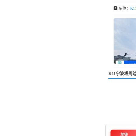
🅿️ 车位：
K
K11宁波塔周
地铁