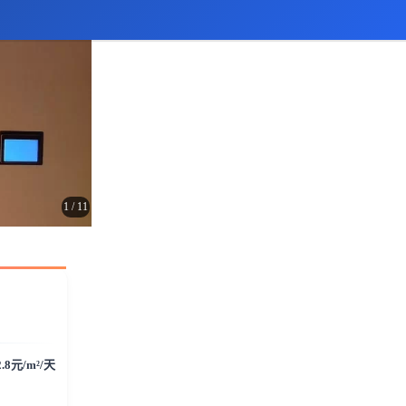
1
/
11
2.8元/m²/天