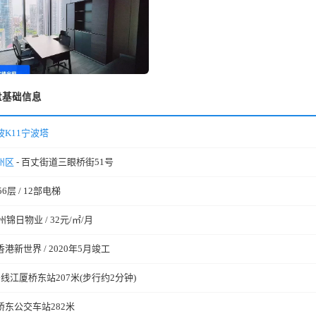
盘基础信息
波K11宁波塔
州区
- 百丈街道三眼桥街51号
56层 / 12部电梯
州锦日物业 / 32元/㎡/月
香港新世界 / 2020年5月竣工
号线江厦桥东站207米(步行约2分钟)
桥东公交车站282米