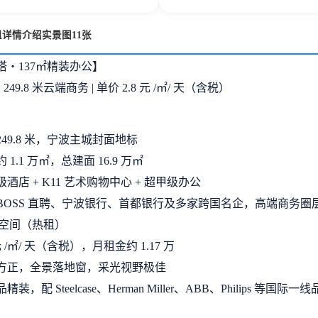
租详情介绍实景图11张
塔・137㎡精装办公】
249.8 米云端商务 | 单价 2.8 元 /㎡/ 天（含税）
49.8 米，宁波主城封面地标
1.1 万㎡，总建面 16.9 万㎡
酒店 + K11 艺术购物中心 + 超甲级办公
BOSS 直聘、宁波银行、首都银行及多家跨国名企，高端商务圈
办公空间（热租）
元 /㎡/ 天（含税），月租金约 1.17 万
方正，全景落地窗，采光视野极佳
，配 Steelcase、Herman Miller、ABB、Philips 等国