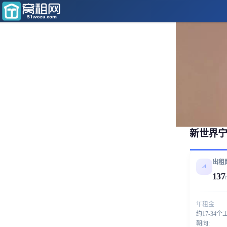
新世界宁
出租
📐
137
年租金
约17-34个
朝向: