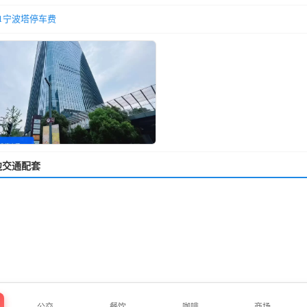
11宁波塔停车费
边交通配套
公交
餐饮
咖啡
商场