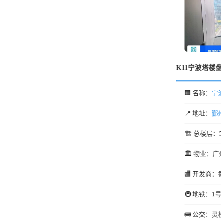
K11宁波塔楼
🏢 名称：
宁
📍 地址：
鄞
🏗️ 总楼层：
🏛️ 物业：广
🏬 开发商：
🚇 地铁：1
🚌 公交：灵