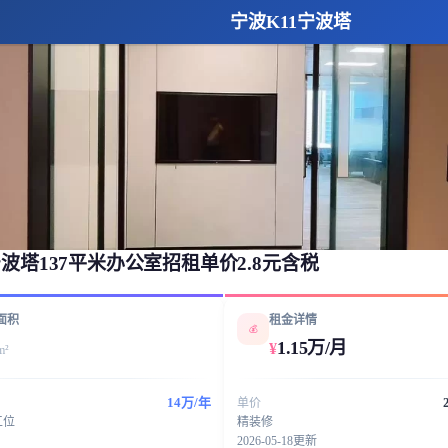
宁波K11宁波塔
波塔137平米办公室招租单价2.8元含税
面积
租金详情
💰
1.15万/月
¥
m²
14万/年
单价
工位
精装修
2026-05-18更新