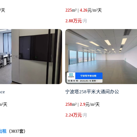
²天
225
m² |
4.26
元/m²天
2.88万元
/月
ce
宁波塔258平米大通间办公
m²天
258
m² |
2.9
元/m²天
2.24万元
/月
出租
（3037套）