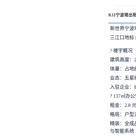
K11宁波塔出
新世界宁波
三江口地标 | 
? 楼宇概况
建筑高度：2
体量：占地约 
业态：五星级
入驻企业：
? 137㎡
租金：2.8 
格局：户型
精装：全成品精装
与智能系统