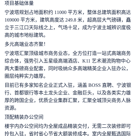
项目基础体量
宁波塔规划占地面积约 11000 平方米，整体总建筑面积高达
169000 平方米，建筑高度达 249.8 米，超高层大气磅礴，矗
立于三江口天际线之上，气场十足，成为宁波主城辨识度极
高的城市地标建筑。
多元高端业态齐聚！
宁波塔
汇聚顶级城市商务业态，全方位打造一站式高端商务
综合体，强势引入五星级高端酒店、K11 艺术潮流购物中心
两大重磅商业配套，同时吸纳众多高端精英企业入驻办公，
圈层纯粹实力雄厚。
目前已有多家知名企业正式入驻，涵盖 BOSS 直聘、宁波银
行、首都银行等本土龙头企业、金融巨头，以及各类实力雄
厚的跨国企业，优质企业集群汇聚，汇聚全城顶尖商务人脉
资源。
顶配精装办公空间
楼宇内办公空间均为全屋成品精装交付，无需二次装修即可
拎包入驻，省时省心节省大额装修成本。室内全屋甄选国际