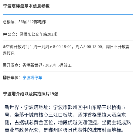
宁波塔楼盘基本信息参数
总楼层：56层 / 12部电梯
🚌 公交：灵桥东公交车站282米
❄️空调开放时间：周一到周五8:00-19:00，周六8:00-13:00，周日不开放需
要付费
🏢开发商：香港新世界 / 2020年5月竣工
🅿️停车位：
宁波塔停车
宁波塔介绍以及实拍照片19张
新世界・宁波塔地址：宁波市鄞州区中山东路三眼桥街 51
号，坐落于城市核心三江口板块，紧邻香格里拉大酒店东
侧，占据城芯黄金区位，地段优越交通便捷，坐拥主城成熟
商业与政务配套，是鄞州区极具代表性的城市封面地标。