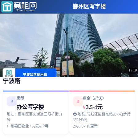
鄞州区写字楼
1
/
19
宁波塔
类型
租金（㎡/天）
📐
💰
办公写字楼
3.5-4元
¥
地址：鄞州区百丈街道三眼桥街51
🚇 地铁1号线江厦桥东站207米(步行
号
约2分钟)
广州锦日物业 / 32元/㎡/月
2026-07-18更新