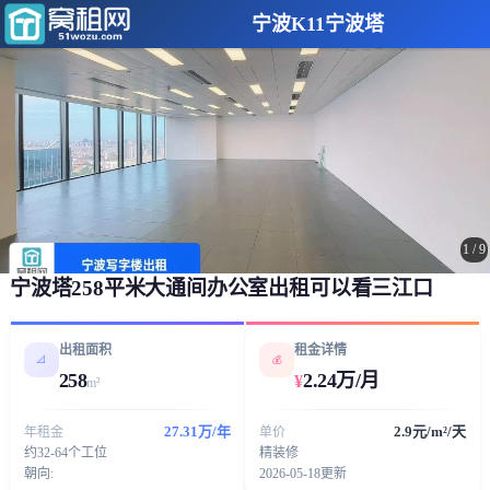
宁波K11宁波塔
1
/
9
宁波塔258平米大通间办公室出租可以看三江口
出租面积
租金详情
📐
💰
258
2.24万/月
¥
m²
27.31万/年
2.9元/m²/天
年租金
单价
约32-64个工位
精装修
朝向:
2026-05-18更新