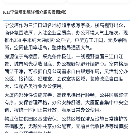
K11宁波塔出租详情介绍实景图9张
宁波塔作为三江口知名地标超甲级写字楼，楼高视野出众，
商务氛围浓厚，入驻企业品质高，办公环境大气上档次。现
推出258 平米纯大通间办公户型，户型方正开阔，无多余隔
断，空间使用率超高，整体格局通透大气。
房源位于高楼层，采光条件极佳，一线视野直面三江口江
景，城市风光尽收眼底，办公视野视野开阔舒心。室内格局
简洁干净，可根据自身公司需求自由规划布局，灵活划分办
公区、接待区、经理室、会议室等区域，装修改造自由度
大，适配各类行业办公使用。
大厦内部硬件设施完善，高速电梯出行顺畅，公共区域整洁
有序，安保管理严格，办公安静舒适。大厦配备集中中央空
调，按统一时间正常开放，满足日常办公使用。
物业仅提供园区基础安保、公共区域保洁及设施日常维护等
基础服务，无额外共享办公配套，无前台代收快递等增值服