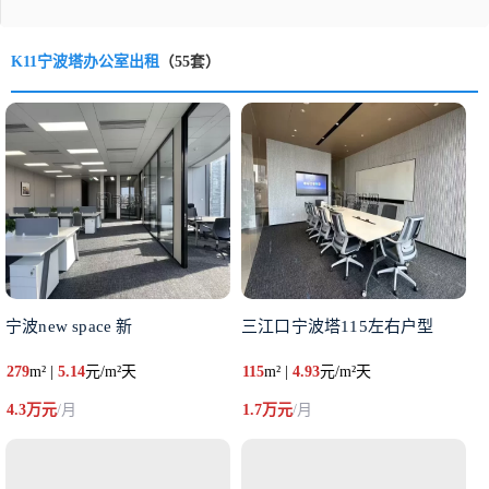
K11宁波塔办公室出租
（55套）
宁波new space 新
三江口宁波塔115左右户型
279
m² |
5.14
元/m²天
115
m² |
4.93
元/m²天
4.3万元
/月
1.7万元
/月