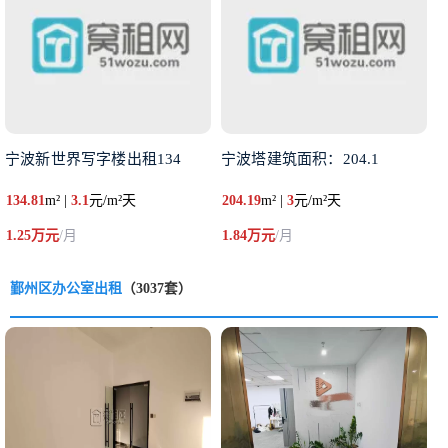
宁波新世界写字楼出租134
宁波塔建筑面积：204.1
134.81
m² |
3.1
元/m²天
204.19
m² |
3
元/m²天
1.25万元
/月
1.84万元
/月
鄞州区办公室出租
（3037套）