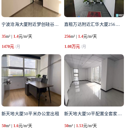
宁波沧海大厦附近梦创硅谷，小面
直租万达附近汇华大厦256平，
35
m² |
1.4
元/m²天
256
m² |
1.4
元/m²天
1470元
/月
1.08万元
/月
新天地大厦50平米办公室出租
新天地大厦50平配置全套家具出
50
m² |
1.6
元/m²天
50
m² |
1.53
元/m²天