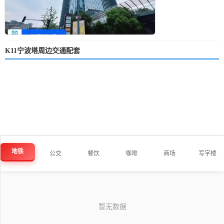
K11宁波塔周边交通配套
地铁
公交
餐饮
咖啡
商场
写字楼