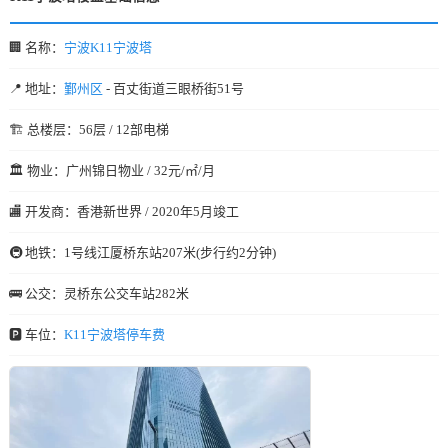
🏢 名称：
宁波K11宁波塔
📍 地址：
鄞州区
- 百丈街道三眼桥街51号
🏗️ 总楼层：56层 / 12部电梯
🏛️ 物业：广州锦日物业 / 32元/㎡/月
🏬 开发商：香港新世界 / 2020年5月竣工
🚇 地铁：1号线江厦桥东站207米(步行约2分钟)
🚌 公交：灵桥东公交车站282米
🅿️ 车位：
K11宁波塔停车费