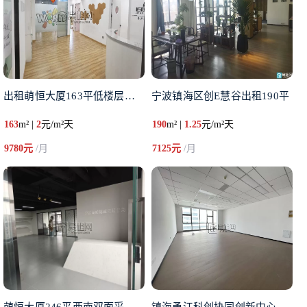
出租萌恒大厦163平低楼层，适
宁波镇海区创E慧谷出租190平
163
m² |
2
元/m²天
190
m² |
1.25
元/m²天
9780元
/月
7125元
/月
萌恒大厦246平西南双面采光带
镇海甬江科创协同创新中心出租1