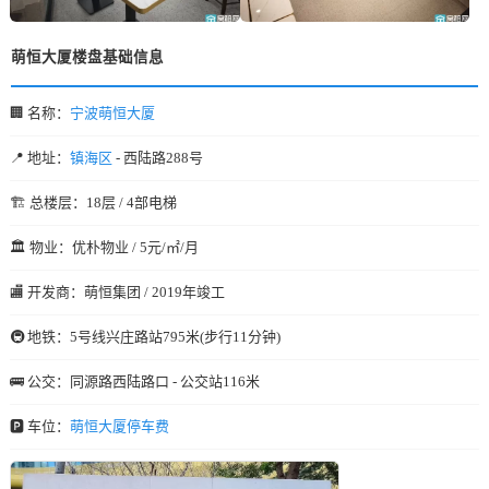
萌恒大厦楼盘基础信息
🏢 名称：
宁波萌恒大厦
📍 地址：
镇海区
- 西陆路288号
🏗️ 总楼层：18层 / 4部电梯
🏛️ 物业：优朴物业 / 5元/㎡/月
🏬 开发商：萌恒集团 / 2019年竣工
🚇 地铁：5号线兴庄路站795米(步行11分钟)
🚌 公交：同源路西陆路口 - 公交站116米
🅿️ 车位：
萌恒大厦停车费