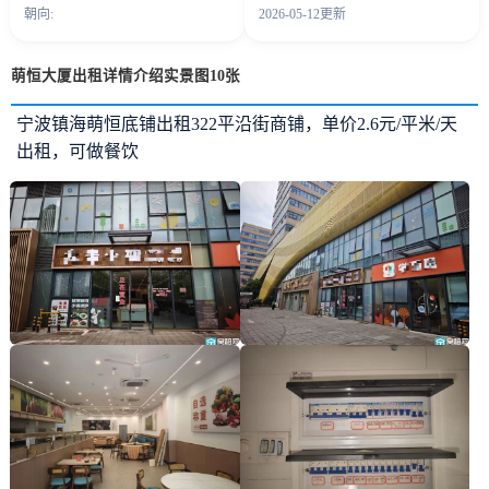
朝向:
2026-05-12更新
萌恒大厦出租详情介绍实景图10张
宁波镇海萌恒底铺出租322平沿街商铺，单价2.6元/平米/天
出租，可做餐饮