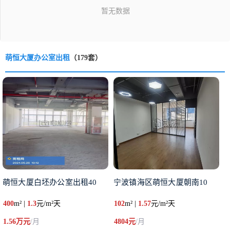
萌恒大厦办公室出租
（179套）
萌恒大厦白坯办公室出租40
宁波镇海区萌恒大厦朝南10
400
m² |
1.3
元/m²天
102
m² |
1.57
元/m²天
1.56万元
/月
4804元
/月