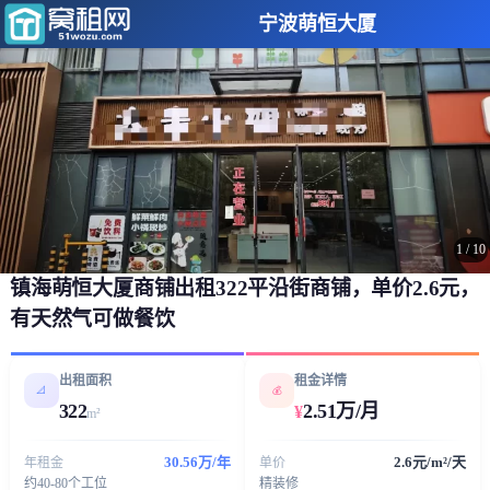
宁波萌恒大厦
1
/
10
镇海萌恒大厦商铺出租322平沿街商铺，单价2.6元，
有天然气可做餐饮
出租面积
租金详情
📐
💰
322
2.51万/月
¥
m²
30.56万/年
2.6元/m²/天
年租金
单价
约40-80个工位
精装修