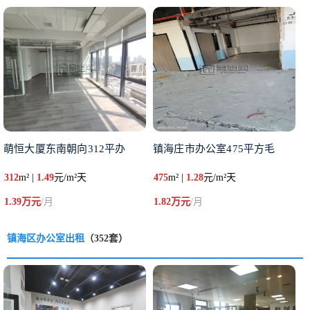
萌恒大厦东南朝向312平办
镇海庄市办公室475平方毛
312
m² |
1.49
元/m²天
475
m² |
1.28
元/m²天
1.39万元
/月
1.82万元
/月
镇海区办公室出租
（352套）