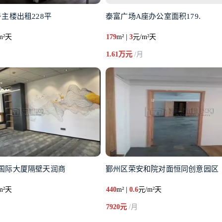
主楼出租228平
泰富广场A座办公室面积179.
m²天
179
m² |
3
元/m²天
1.61万元
/月
国际大厦隔壁天润商
鄞州区荣安和院对面恒同创意园区
m²天
440
m² |
0.6
元/m²天
7920元
/月