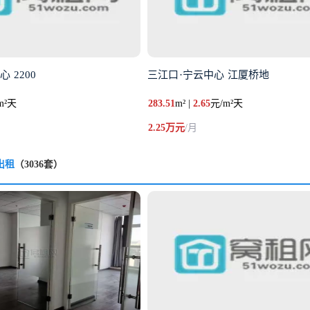
 2200
三江口·宁云中心 江厦桥地
m²天
283.51
m² |
2.65
元/m²天
2.25万元
/月
出租
（3036套）