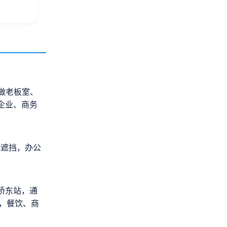
可做老板室、
企业、商务
无遮挡，办公
桥东站，通
套，餐饮、商