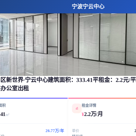
宁波宁云中心
区新世界·宁云中心建筑面积：333.41平租金：2.2元/平
南办公室出租
面积
租金详情
💰
.41
2.2万/月
¥
m²
26.77万/年
单价