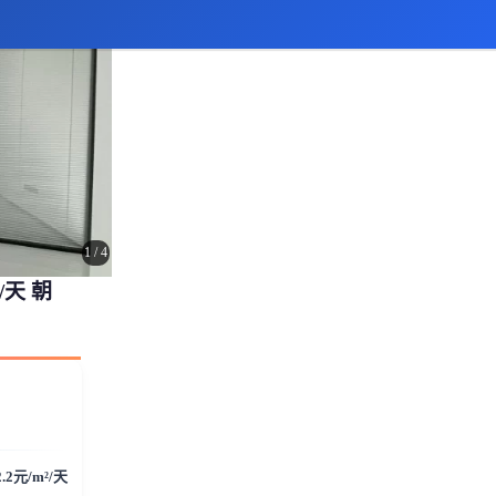
1
/
4
/天 朝
2.2元/m²/天