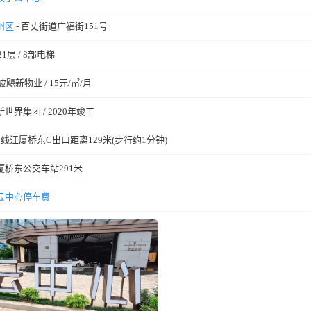
州区
- 百丈街道广福街151号
21层 / 8部电梯
波飓新物业 / 15元/㎡/月
新世界集团 / 2020年竣工
号线江厦桥东C出口距离129米(步行约1分钟)
江厦桥东公交车站291米
云中心停车费