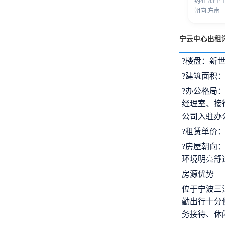
约41-83个
朝向:东南
宁云中心出租
?楼盘：新
?建筑面积：3
?办公格局：
经理室、接
公司入驻办
?租赁单价：2.
?房屋朝向
环境明亮舒
房源优势
位于宁波三
勤出行十分
务接待、休