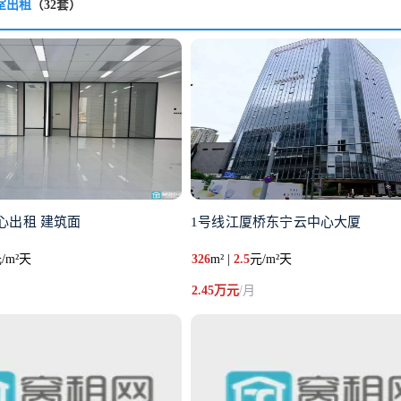
室出租
（32套）
心出租 建筑面
1号线江厦桥东宁云中心大厦
/m²天
326
m² |
2.5
元/m²天
2.45万元
/月