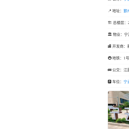
📍 地址：
鄞
🏗️ 总楼层：
🏛️ 物业：宁
🏬 开发商：
🚇 地铁：1
🚌 公交：
🅿️ 车位：
宁