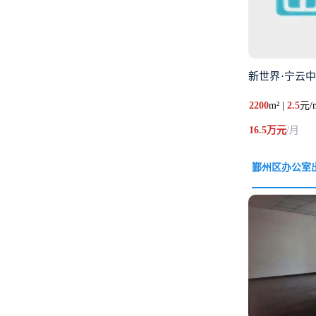
新世界·宁云中心
2200
m² |
2.5
元/
16.5万元
/月
鄞州区办公室