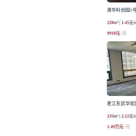
清华科创园1号
228
m² |
1.45
元/
9918元
/月
老江东区华宏
235
m² |
2.12
元/
1.49万元
/月