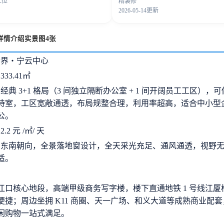
工位
精装修
2026-05-14更新
详情介绍实景图4张
世界・宁云中心
33.41㎡
经典 3+1 格局（3 间独立隔断办公室 + 1 间开阔员工工区），
待室，工区宽敞通透，布局规整合理，利用率超高，适合中小型
公。
2 元 /㎡/ 天
：东南朝向，全景落地窗设计，全天采光充足、通风通透，视野
适。
江口核心地段，高端甲级商务写字楼，楼下直通地铁 1 号线江厦
便捷；周边坐拥 K11 商圈、天一广场、和义大道等成熟商业配
闲购物一站式满足。