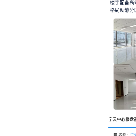
楼宇配备高
格局动静分
宁云中心楼盘
🏢 名称：
宁