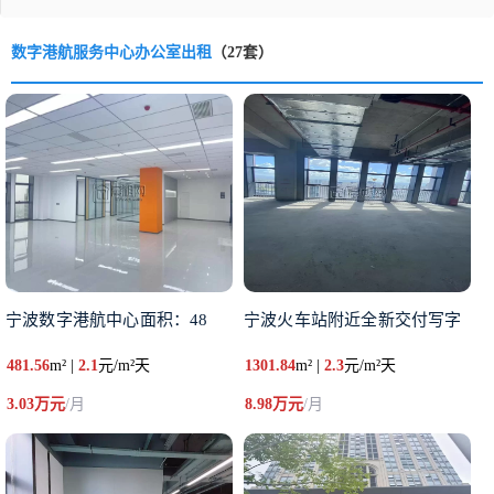
数字港航服务中心办公室出租
（27套）
宁波数字港航中心面积：48
宁波火车站附近全新交付写字
481.56
m² |
2.1
元/m²天
1301.84
m² |
2.3
元/m²天
3.03万元
/月
8.98万元
/月