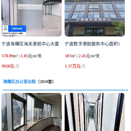
宁波海曙区海关港航中心大厦
宁波数字港航服务中心面积1
178.89
m² |
1.85
元/m²天
187
m² |
2.45
元/m²天
9928元
/月
1.37万元
/月
海曙区办公室出租
（2010套）