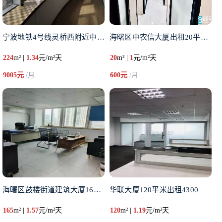
宁波地铁4号线灵桥西附近中宁大
海曙区中农信大厦出租20平米6
224
m² |
1.34
元/m²天
20
m² |
1
元/m²天
9005元
/月
600元
/月
海曙区鼓楼街道建筑大厦165平
华联大厦120平米出租4300
165
m² |
1.57
元/m²天
120
m² |
1.19
元/m²天