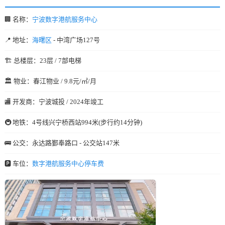
🏢 名称：
宁波数字港航服务中心
📍 地址：
海曙区
- 中湾广场127号
🏗️ 总楼层：23层 / 7部电梯
🏛️ 物业：春江物业 / 9.8元/㎡/月
🏬 开发商：宁波城投 / 2024年竣工
🚇 地铁：4号线兴宁桥西站994米(步行约14分钟)
🚌 公交：永达路鄞奉路口 - 公交站147米
🅿️ 车位：
数字港航服务中心停车费