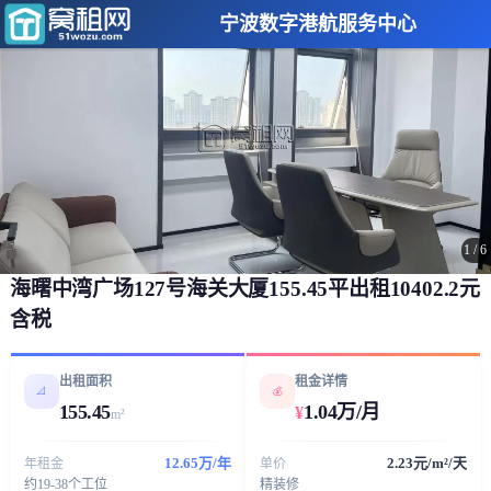
宁波数字港航服务中心
1
/
6
海曙中湾广场127号海关大厦155.45平出租10402.2元
含税
出租面积
租金详情
📐
💰
155.45
1.04万/月
¥
m²
12.65万/年
2.23元/m²/天
年租金
单价
约19-38个工位
精装修