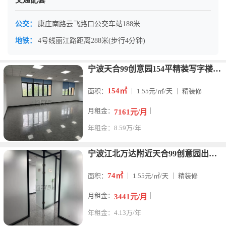
交通配套
公交：
康庄南路云飞路口公交车站188米
地铁：
4号线丽江路距离288米(步行4分钟)
宁波天合99创意园154平精装写字楼租金1.55/平/天不含
154㎡
面积：
｜ 1.55元/㎡/天 ｜ 精装修
月租金：
｜
7161元/月
年租金：8.59万/年
宁波江北万达附近天合99创意园出租74平精装3488元/月
74㎡
面积：
｜ 1.55元/㎡/天 ｜ 精装修
月租金：
｜
3441元/月
年租金：4.13万/年