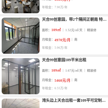
年租金：7.90万/年
天合99创意园，带2个隔间正朝南 特价5000
109㎡
面积：
｜ 1.52元/㎡/天 ｜ 精装修
月租金：
｜ 南
4970元/月
年租金：5.96万/年
天合99创意园109平米出租
109㎡
面积：
｜ 1.67元/㎡/天 ｜ 精装修
月租金：
｜ 南
5460元/月
年租金：6.55万/年
湾头边上天合出租一套109平可定制隔间 朝南