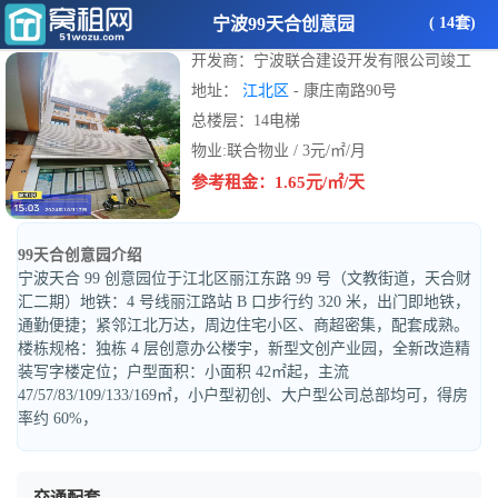
宁波99天合创意园
( 14套)
开发商：宁波联合建设开发有限公司竣工
地址：
江北区
- 康庄南路90号
总楼层：14电梯
物业:联合物业 / 3元/㎡/月
参考租金：1.65元/㎡/天
99天合创意园介绍
宁波天合 99 创意园位于江北区丽江东路 99 号（文教街道，天合财
汇二期）地铁：4 号线丽江路站 B 口步行约 320 米，出门即地铁，
通勤便捷；紧邻江北万达，周边住宅小区、商超密集，配套成熟。
楼栋规格：独栋 4 层创意办公楼宇，新型文创产业园，全新改造精
装写字楼定位；户型面积：小面积 42㎡起，主流
47/57/83/109/133/169㎡，小户型初创、大户型公司总部均可，得房
率约 60%，