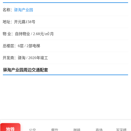
名称：
驿淘产业园
地址：开元路158号
物 业：自持物业 / 2.68元/㎡/月
总楼层：6层 / 2部电梯
开发商：驿淘 / 2020年竣工
驿淘产业园周边交通配套
地铁
公交
餐饮
咖啡
商场
写字楼