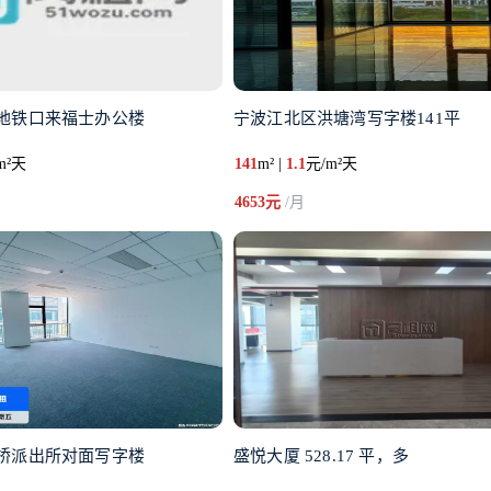
地铁口来福士办公楼
宁波江北区洪塘湾写字楼141平
m²天
141
m² |
1.1
元/m²天
4653元
/月
桥派出所对面写字楼
盛悦大厦 528.17 平，多