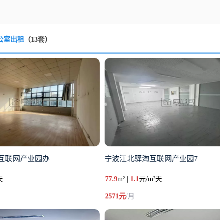
公室出租
（13套）
互联网产业园办
宁波江北驿淘互联网产业园7
天
77.9
m² |
1.1
元/m²天
2571元
/月