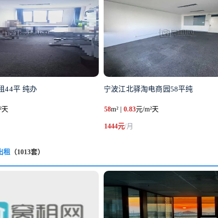
44平 纯办
宁波江北驿淘电商园58平纯
²天
58
m² |
0.83
元/m²天
1444元
/月
出租
（1013套）