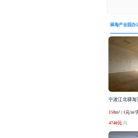
驿淘产业园办
宁波江北驿淘
158
m² |
1
元/m²
4740元
/月