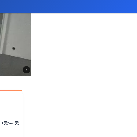
1
/
4
1.1元/m²/天