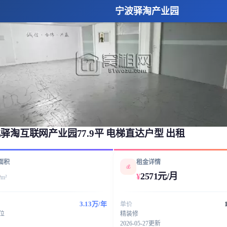
宁波驿淘产业园
驿淘互联网产业园77.9平 电梯直达户型 ​出租
面积
租金详情
💰
9
2571元/月
¥
m²
3.13万/年
单价
工位
精装修
2026-05-27更新