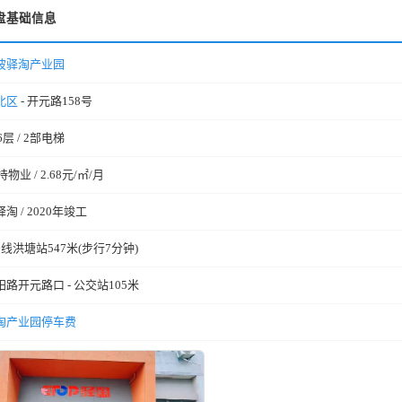
盘基础信息
波驿淘产业园
北区
- 开元路158号
6层 / 2部电梯
持物业 / 2.68元/㎡/月
淘 / 2020年竣工
号线洪塘站547米(步行7分钟)
阳路开元路口 - 公交站105米
淘产业园停车费