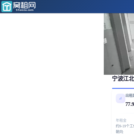
宁波江北
出租
📐
77.
年租金
约9-19个
朝向: