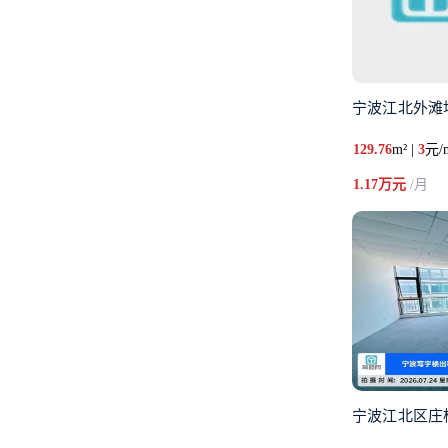
宁波江北外滩
129.76
m² |
3
元/
1.17万元
/月
宁波江北区庄