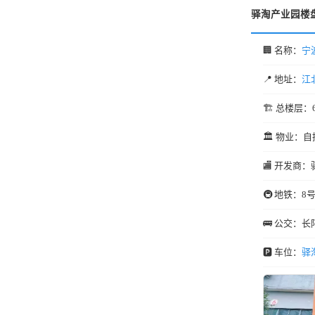
驿淘产业园楼
🏢 名称：
宁
📍 地址：
江
🏗️ 总楼层：
🏛️ 物业：自
🏬 开发商：驿
🚇 地铁：8
🚌 公交：长
🅿️ 车位：
驿