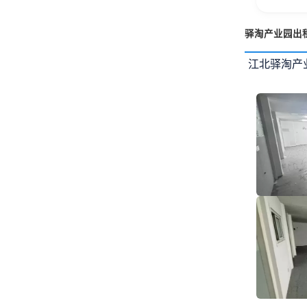
驿淘产业园出
江北驿淘产业