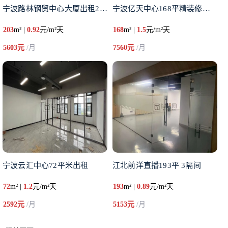
宁波路林钢贸中心大厦出租220
宁波亿天中心168平精装修布局
203
m² |
0.92
元/m²天
168
m² |
1.5
元/m²天
5603元
/月
7560元
/月
宁波云汇中心72平米出租
江北前洋直播193平 3隔间
72
m² |
1.2
元/m²天
193
m² |
0.89
元/m²天
2592元
/月
5153元
/月