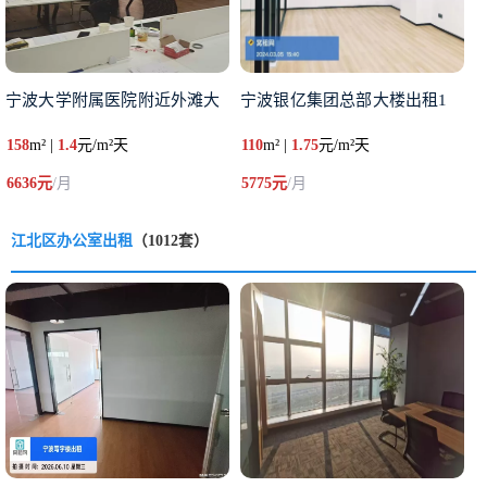
宁波大学附属医院附近外滩大
宁波银亿集团总部大楼出租1
158
m² |
1.4
元/m²天
110
m² |
1.75
元/m²天
6636元
/月
5775元
/月
江北区办公室出租
（1012套）