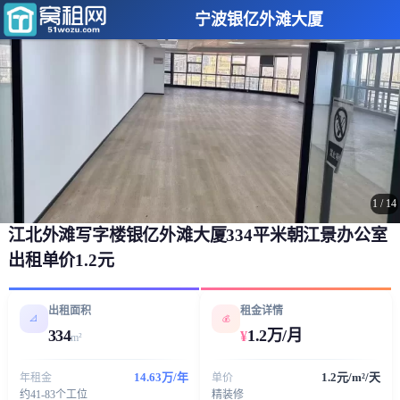
宁波银亿外滩大厦
1
/
14
江北外滩写字楼银亿外滩大厦334平米朝江景办公室
出租单价1.2元
出租面积
租金详情
📐
💰
334
1.2万/月
¥
m²
14.63万/年
1.2元/m²/天
年租金
单价
约41-83个工位
精装修