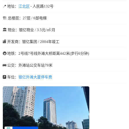
📍 地址：
江北区
- 人民路132号
🏗️ 总楼层：27层 / 6部电梯
🏛️ 物业：银亿物业 / 3.5元/㎡/月
🏬 开发商：银亿集团 / 2004年竣工
🚇 地铁：2号线7号线外滩大桥距离442米(步行6分钟)
🚌 公交：外滩站公交车站79米
🅿️ 车位：
银亿外滩大厦停车费