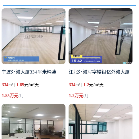
宁波外滩大厦334平米精装
江北外滩写字楼银亿外滩大厦
334
m² |
1.85
元/m²天
334
m² |
1.2
元/m²天
1.85万元
/月
1.2万元
/月