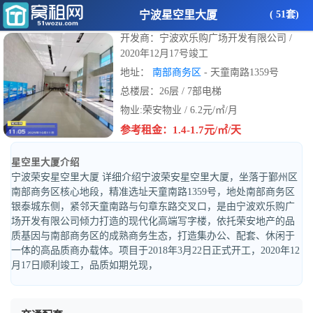
宁波星空里大厦
( 51套)
开发商：宁波欢乐购广场开发有限公司 /
2020年12月17号竣工
地址：
南部商务区
- 天童南路1359号
总楼层：26层 / 7部电梯
物业:荣安物业 / 6.2元/㎡/月
参考租金：1.4-1.7元/㎡/天
星空里大厦介绍
宁波荣安星空里大厦 详细介绍宁波荣安星空里大厦，坐落于鄞州区
南部商务区核心地段，精准选址天童南路1359号，地处南部商务区
银泰城东侧，紧邻天童南路与句章东路交叉口，是由宁波欢乐购广
场开发有限公司倾力打造的现代化高端写字楼，依托荣安地产的品
质基因与南部商务区的成熟商务生态，打造集办公、配套、休闲于
一体的高品质商办载体。项目于2018年3月22日正式开工，2020年12
月17日顺利竣工，品质如期兑现，