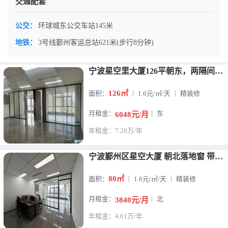
交通配套
公交：
环球城东公交车站145米
地铁：
3号线鄞州客运总站621米(步行8分钟)
宁波星空里大厦126平朝东，两隔间户型方正，全景落地窗办公室
126㎡
面积：
｜ 1.6元/㎡/天 ｜ 精装修
月租金：
｜ 东
6048元/月
年租金：7.26万/年
宁波鄞州区星空大厦 朝北落地窗 带家具80平写字楼招租
80㎡
面积：
｜ 1.6元/㎡/天 ｜ 精装修
月租金：
｜ 北
3840元/月
年租金：4.61万/年