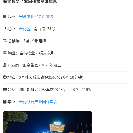
奉化颐高产业园楼盘基础信息
🏢 名称：
宁波奉化颐高产业园
📍 地址：
奉化区
- 南山路175号
🏗️ 总楼层：5层 / 9部电梯
🏛️ 物业：自持物业 / 3元/㎡/月
🏬 开发商：颐高集团 / 2020年竣工
🚇 地铁：3号线大成东路站3500米 (步行50分钟)
🚌 公交：澜山郡庭北公交车站282米， 208路; 229路
🅿️ 车位：
奉化颐高产业园停车费