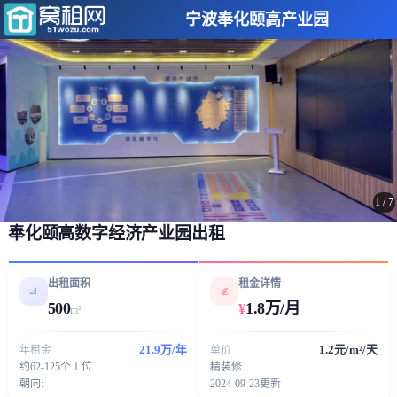
宁波奉化颐高产业园
1
/
7
奉化颐高数字经济产业园出租
出租面积
租金详情
📐
💰
500
1.8万/月
¥
m²
21.9万/年
1.2元/m²/天
年租金
单价
约62-125个工位
精装修
朝向:
2024-09-23更新