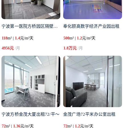
宁波第一医院方桥园区隔壁金茂大
奉化颐高数字经济产业园出租
118
m² |
1.4
元/m²天
500
m² |
1.2
元/m²天
4956元
/月
1.8万元
/月
宁波方桥金茂大厦出租72/平～
金茂广场72平米办公室出租
72
m² |
1.36
元/m²天
72
m² |
1.2
元/m²天