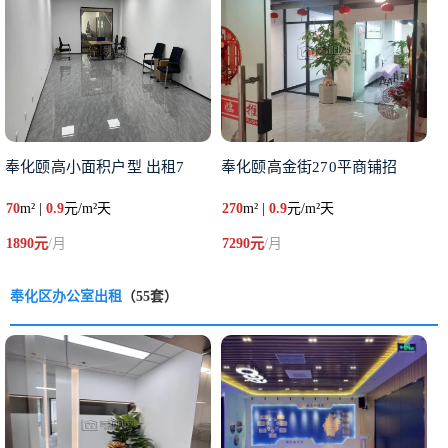
奉化颐高小面积户型 出租7
奉化颐高金街270平商铺招
70
m² |
0.9
元/m²天
270
m² |
0.9
元/m²天
1890元
/月
7290元
/月
奉化区办公室出租
（55套）