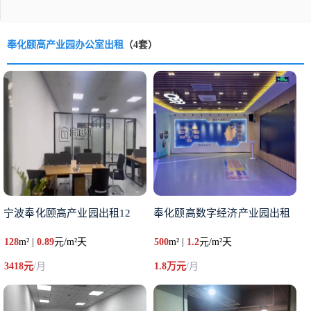
奉化颐高产业园办公室出租
（4套）
宁波奉化颐高产业园出租12
奉化颐高数字经济产业园出租
128
m² |
0.89
元/m²天
500
m² |
1.2
元/m²天
3418元
/月
1.8万元
/月