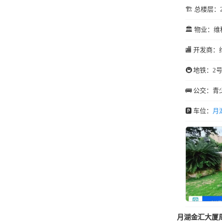
🏗️ 总楼层：
🏛️ 物业：维
🏬 开发商：
🚇 地铁：2
🚌 公交：
🅿️ 车位：
月
月湖金汇大厦