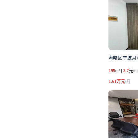
海曙区宁波月
199
m² |
2.7
元/m
1.61万元
/月