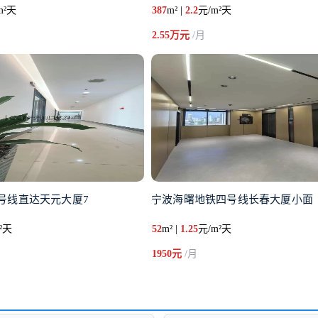
m²天
387
m² |
2.2
元/m²天
2.55万元
/月
号线直达天元大厦7
宁波海曙地铁四号线长春大厦小面
²天
52
m² |
1.25
元/m²天
1950元
/月