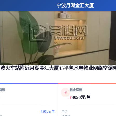
宁波月湖金汇大厦
波火车站附近月湖金汇大厦45平包水电物业网络空调
面积
租金详情
💰
4050元/月
¥
²
4.93万/年
单价