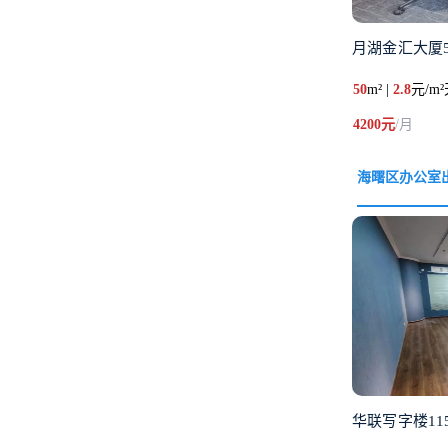
月湖金汇大厦
50
m² |
2.8
元/m
4200元
/月
海曙区办公室
华联写字楼1