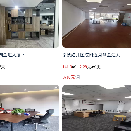
湖金汇大厦19
宁波妇儿医院附近月湖金汇大
²天
141.3
m² |
2.29
元/m²天
9707元
/月