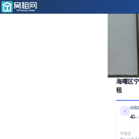
海曙区宁
租
出租
📐
45
m
年租金