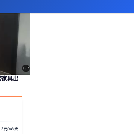
1
/
7
带家具出
3元/m²/天