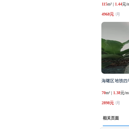
115
m² |
1.44
元/
4968元
/月
海曙区地铁四
70
m² |
1.38
元/m
2898元
/月
相关页面