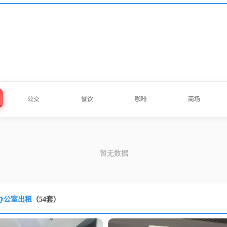
公交
餐饮
咖啡
商场
办公室出租
（54套）