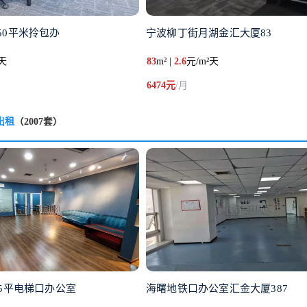
50平米拎包办
宁波柳丁街月湖金汇大厦83
²天
83
m² |
2.6
元/m²天
6474元
/月
出租
（2007套）
15平电梯口办公室
海曙地铁口办公室汇金大厦387