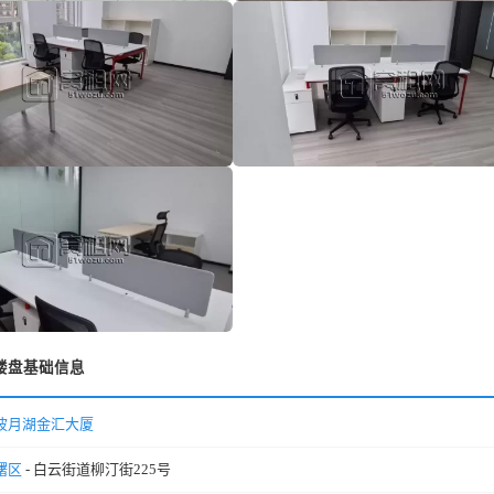
楼盘基础信息
波月湖金汇大厦
曙区
- 白云街道柳汀街225号