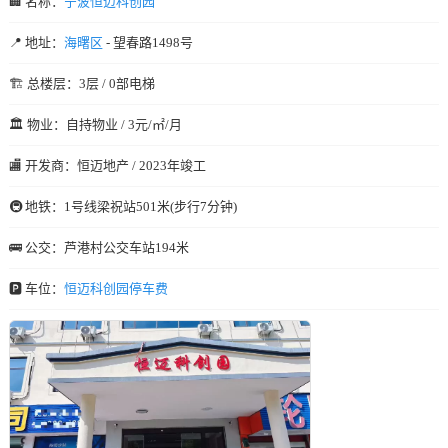
🏢 名称：
宁波恒迈科创园
📍 地址：
海曙区
- 望春路1498号
🏗️ 总楼层：3层 / 0部电梯
🏛️ 物业：自持物业 / 3元/㎡/月
🏬 开发商：恒迈地产 / 2023年竣工
🚇 地铁：1号线梁祝站501米(步行7分钟)
🚌 公交：芦港村公交车站194米
🅿️ 车位：
恒迈科创园停车费