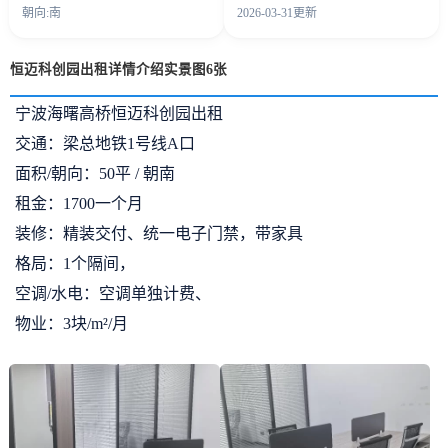
朝向:南
2026-03-31更新
恒迈科创园出租详情介绍实景图6张
宁波海曙高桥
恒迈科创园出租
交通：梁总地铁1号线A口
面积/朝向：50平 / 朝南
租金：1700一个月
装修：精装交付、统一电子门禁，带家具
格局：1个隔间，
空调/水电：空调单独计费、
物业：3块/m²/月