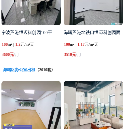
宁波芦港恒迈科创园100平
海曙芦港地铁口恒迈科创园面
100
m² |
1.2
元/m²天
100
m² |
1.17
元/m²天
3600元
/月
3510元
/月
海曙区办公室出租
（2010套）