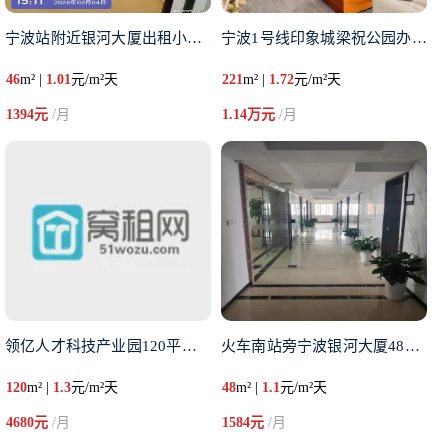
宁波站附近银河大厦出租小面积4
宁波1号线印象城梁祝公园办公楼
46
m² |
1.01
元/m²天
221
m² |
1.72
元/m²天
1394元
/月
1.14万元
/月
领亿人才科技产业园120平米出
火车南站旁宁波银河大厦48平转
120
m² |
1.3
元/m²天
48
m² |
1.1
元/m²天
4680元
/月
1584元
/月