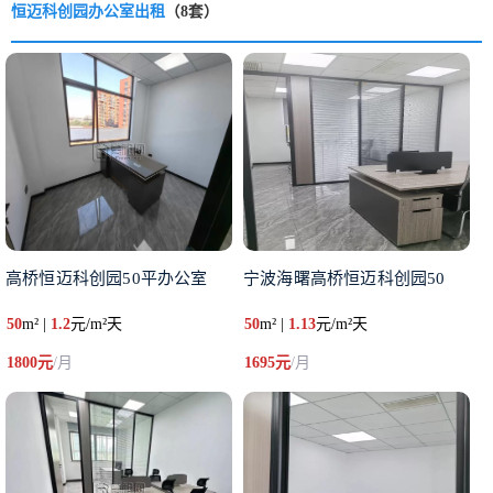
恒迈科创园办公室出租
（8套）
高桥恒迈科创园50平办公室
宁波海曙高桥恒迈科创园50
50
m² |
1.2
元/m²天
50
m² |
1.13
元/m²天
1800元
/月
1695元
/月