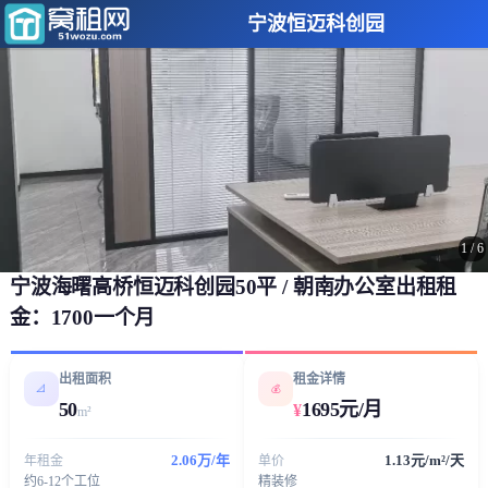
宁波恒迈科创园
1
/
6
宁波海曙高桥恒迈科创园50平 / 朝南办公室出租租
金：1700一个月
出租面积
租金详情
📐
💰
50
1695元/月
¥
m²
2.06万/年
1.13元/m²/天
年租金
单价
约6-12个工位
精装修