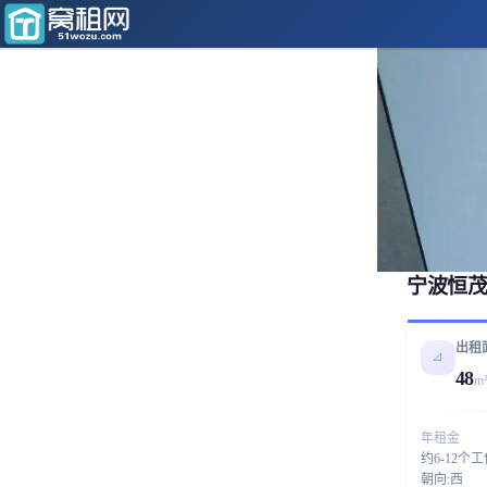
宁波恒茂
出租
📐
48
m
年租金
约6-12个
朝向:西