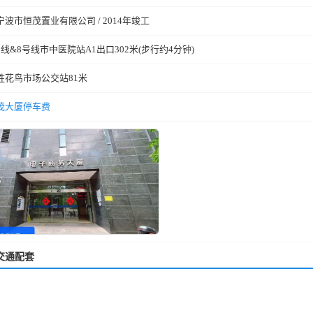
宁波市恒茂置业有限公司 / 2014年竣工
号线&8号线市中医院站A1出口302米(步行约4分钟)
天胜花鸟市场公交站81米
茂大厦停车费
交通配套