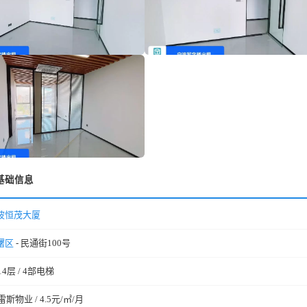
基础信息
波恒茂大厦
曙区
- 民通街100号
14层 / 4部电梯
雷斯物业 / 4.5元/㎡/月