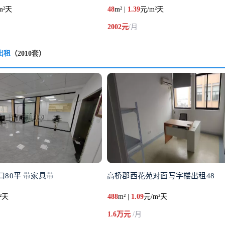
m²天
48
m² |
1.39
元/m²天
2002元
/月
出租
（2010套）
80平 带家具带
高桥郡西花苑对面写字楼出租48
²天
488
m² |
1.09
元/m²天
1.6万元
/月