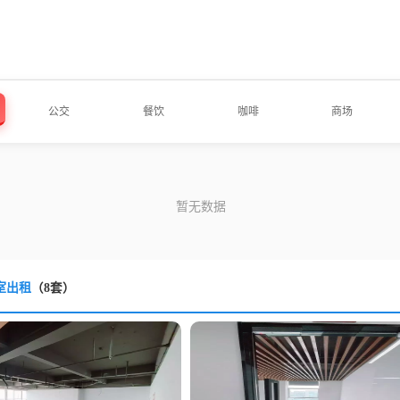
公交
餐饮
咖啡
商场
室出租
（8套）