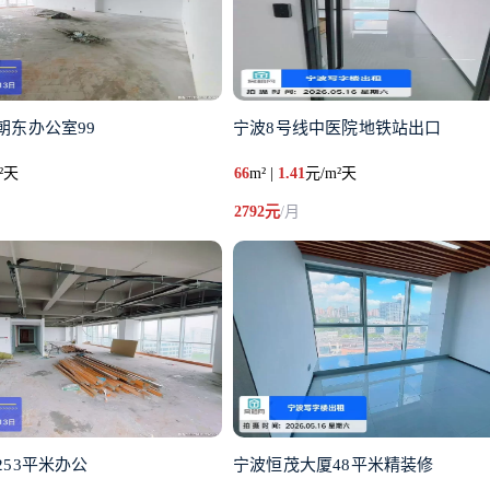
朝东办公室99
宁波8号线中医院地铁站出口
²天
66
m² |
1.41
元/m²天
2792元
/月
53平米办公
宁波恒茂大厦48平米精装修