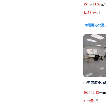
253
m² |
1.52
元/
1.15万元
/月
海曙区办公室
中央商座电梯口
80
m² |
1.33
元/m
3192元
/月