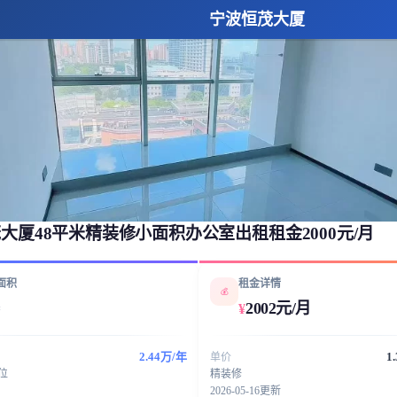
宁波恒茂大厦
大厦48平米精装修小面积办公室出租租金2000元/月
面积
租金详情
💰
2002元/月
¥
²
2.44万/年
1
单价
工位
精装修
2026-05-16更新