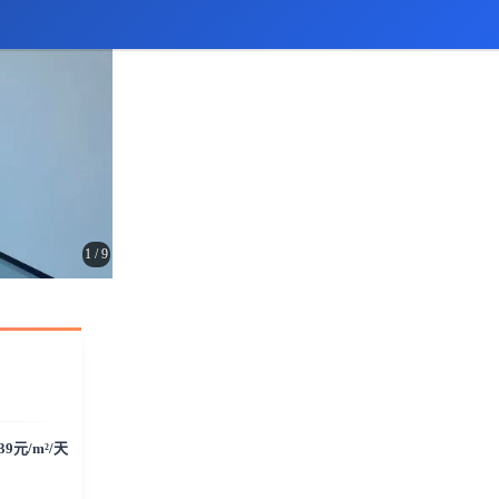
1
/
9
.39元/m²/天