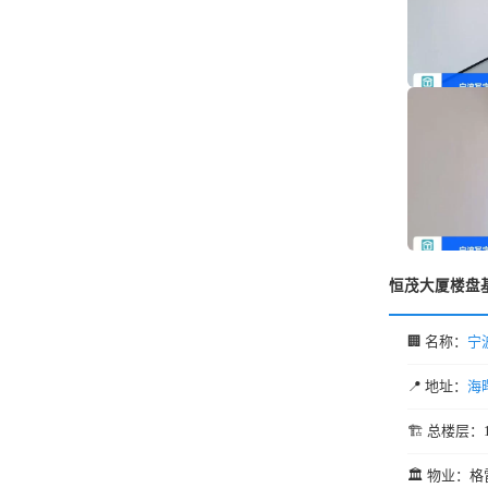
恒茂大厦楼盘
🏢 名称：
宁
📍 地址：
海
🏗️ 总楼层：
🏛️ 物业：格