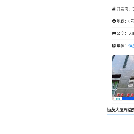
🏬 开发商：
🚇 地铁：6
🚌 公交：
🅿️ 车位：
恒
恒茂大厦周边