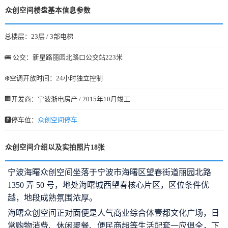
众创空间楼盘基本信息参数
总楼层：23层 / 3部电梯
🚌 公交：新星路丽园北路口公交站223米
❄️空调开放时间：24小时独立控制
🏢开发商：宁波浙电房产 / 2015年10月竣工
🅿️停车位：
众创空间停车
众创空间介绍以及实拍照片18张
宁波海曙众创空间坐落于宁波市海曙区望春街道丽园北路
1350 弄 50 号，地处海曙城西望春核心片区，区位条件优
越，地段成熟氛围浓厚。
海曙众创空间
正对面便是人气商业综合体壹都文化广场，日
常购物消费、休闲聚餐、便民商超等生活配套一应俱全，下