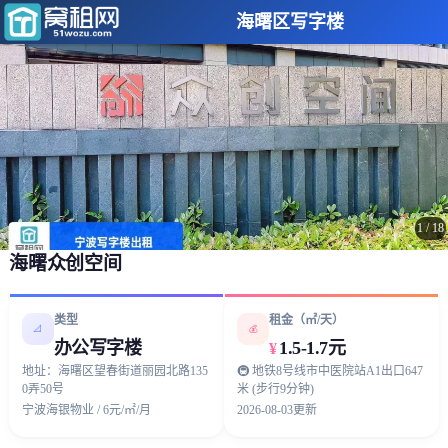
海曙区写字楼
1
/
18
海曙众创空间
类型
租金（㎡/天）
📐
💰
办公写字楼
1.5-1.7元
¥
地址：海曙区望春街道丽园北路135
🚇 地铁8号线市中医院站A1出口647
0弄50号
米 (步行9分钟)
宁波海银物业 / 6元/㎡/月
2026-08-03更新